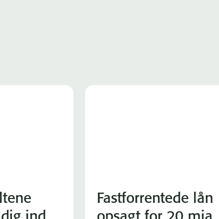
iltene
Fastforrentede lån
adig ind
opsagt for 20 mia.