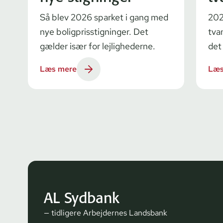
Så blev 2026 sparket i gang med
202
nye boligprisstigninger. Det
tva
gælder især for lejlighederne.
det
Læs mere
Læs
AL Sydbank
— tidligere Arbejdernes Landsbank