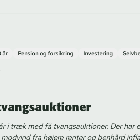
9 år
Pension og forsikring
Investering
Selvbe
r
 tvangsauktioner
år i træk med få tvangsauktioner. Der har e
modvind fra højere renter og benhård inflat