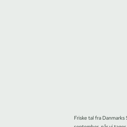
Friske tal fra Danmarks S
september, når vi tager