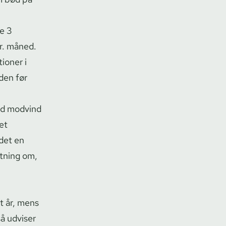
te 3
pr. måned.
o­ner i
iden før
med modvind
det
 det en
ntning om,
et år, mens
så udviser