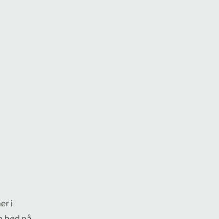
er i
om bød på