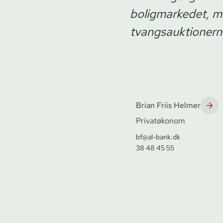
boligmarkedet, me
tvangsauktionern
Brian Friis Helmer
Privatøkonom
bf@al-bank.dk
38 48 45 55