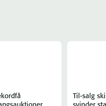
kordfå
Til-salg sk
angsauktioner
svinder st