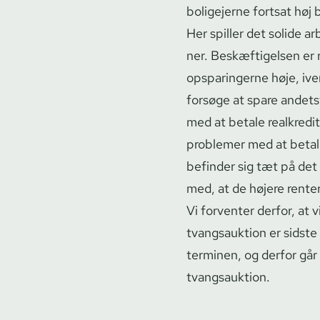
boligejerne fortsat høj
Her spiller det solide ar
ner. Beskæftigelsen er r
opsparingerne høje, iver
forsøge at spare andets
med at betale re­al­kre­di
problemer med at betale t
befinder sig tæt på det 
med, at de højere renter
Vi forventer derfor, at v
tvangsauktion er sidste
terminen, og derfor går d
tvangsauktion.