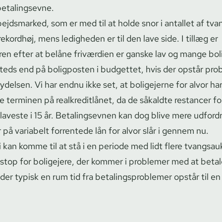
 betalingsevne.
bejdsmarked, som er med til at holde snor i antallet af tvan
ekordhøj, mens ledigheden er til den lave side. I tillæg er
en efter at belåne friværdien er ganske lav og mange boli
teds end på boligposten i budgettet, hvis der opstår pr
­ty­del­sen. Vi har endnu ikke set, at boligejerne for alvor ha
erminen på re­al­kre­dit­lå­net, da de såkaldte restancer fo
laveste i 15 år. Betalingsevnen kan dog blive mere udfordr
 på variabelt forrentede lån for alvor slår i gennem nu.
i kan komme til at stå i en periode med lidt flere tvangs­auk
 stop for boligejere, der kommer i problemer med at beta
er typisk en rum tid fra be­ta­lings­pro­ble­mer opstår til e