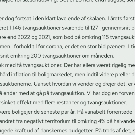
ger dog fortsat i den klart lave ende af skalaen. I årets førs
været 1.146 tvangs­auk­tio­ner svarende til 127 i gennemsnit 
ere end 2022 og 2021, som bød på omkring 115 tvangs­auk­ti
n i forhold til før corona, er det en stor bid pænere. I t
snit omkring 200 tvangs­auk­tio­ner om måneden.
æk med få tvangs­auk­tio­ner. Der har ellers været rigelig 
hård inflation til boligmarkedet, men indtil videre preller 
auk­tio­ner­ne. Uanset hvordan vi vender og drejer det, er
 få ender med at gå på tvangsauktion. Vi har dog en forve
inket effekt med flere restancer og tvangs­auk­tio­ner.
være boligejer de seneste par år. På variabelt forrentede
vandret fra negativt territorium til omkring 4% på halvand
ugede kraft ud af danskernes budgetter. På trods af det, 