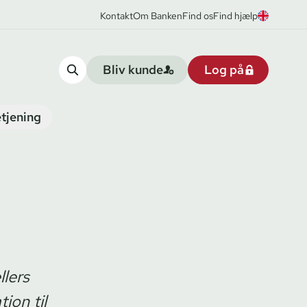
Kontakt
Om Banken
Find os
Find hjælp
Bliv kunde
Log på
tjening
llers
ion til