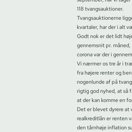
118 tvangs­auk­tio­ner.
Tvangs­auk­tio­ner­ne lig
kvartaler, har der i alt 
Godt nok er det lidt høj
gennemsnit pr. måned, me
corona var der i gennem
Vi nærmer os tre år i tr
fra højere renter og ben
nogenlunde af på tvangs­
rigtig god nyhed, at så
at der kan komme en fors
Det er blevet dyrere at 
realkreditlån er renten 
den tårnhøje inflation s