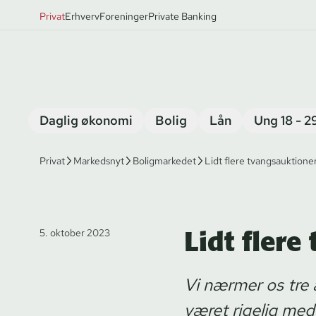
Privat
Erhverv
Foreninger
Private Banking
Daglig økonomi
Bolig
Lån
Ung 18 - 2
Privat
Markedsnyt
Boligmarkedet
Lidt flere tvangsauktione
Lidt flere
5. oktober 2023
Vi nærmer os tre 
været rigelig med 