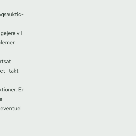
gs­auk­tio­
gejere vil
oblemer
r
rtsat
et i takt
­tio­ner. En
le
n eventuel