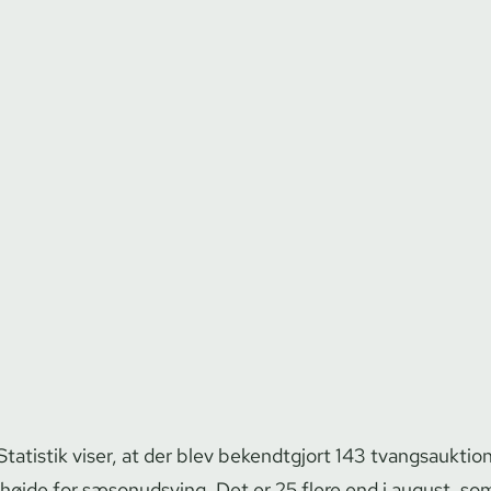
tatistik viser, at der blev bekendtgjort 143 tvangs­auk­tio­n
 højde for sæsonudsving. Det er 25 flere end i august, s