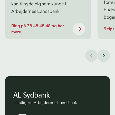
fornuf
kan tilbyde dig som kunde i
budge
Arbejdernes Landsbank.
bøger
Ring på 38 48 48 48 og hør
5 tips
mere
AL Sydbank
— tidligere Arbejdernes Landsbank