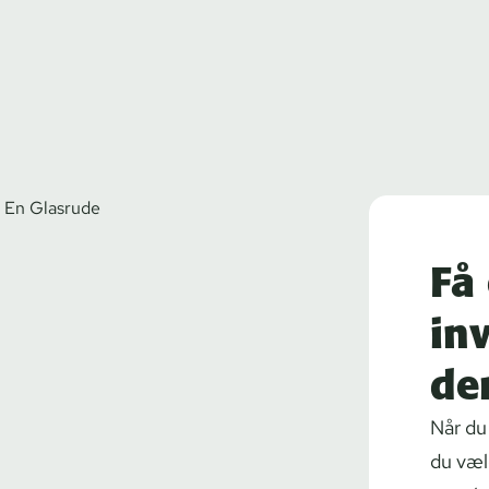
Få
in
der
Når du 
du væl