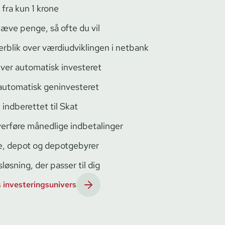
fra kun 1 krone
æve penge, så ofte du vil
blik over vær­di­ud­vik­lin­gen i netbank
iver automatisk investeret
 automatisk geninvesteret
 indberettet til Skat
erføre månedlige indbetalinger
ge, depot og depotgebyrer
s­løs­ning, der passer til dig
s investeringsunivers