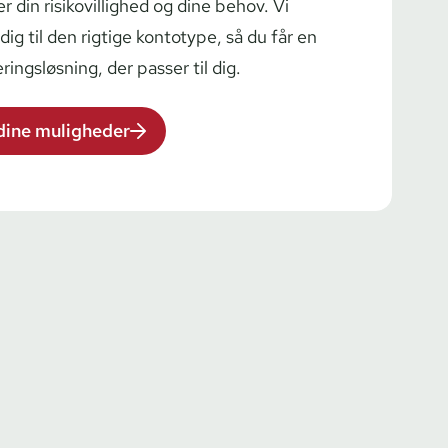
 din ri­si­ko­vil­lig­hed og dine behov. Vi
dig til den rigtige kontotype, så du får en
e­rings­løs­ning, der passer til dig.
dine muligheder