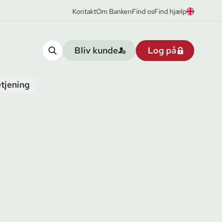
Kontakt
Om Banken
Find os
Find hjælp
Bliv kunde
Log på
tjening