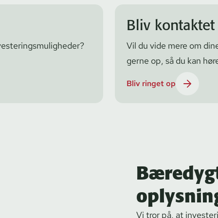
Bliv kontakte
ste­rings­mu­lig­he­der?
Vil du vide mere om dine
gerne op, så du kan høre 
Bliv ringet op
Bæredygt
oplysnin
Vi tror på, at investe