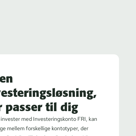
 en
vesteringsløsning,
 passer til dig
invester med In­ve­ste­rings­kon­to FRI, kan
ge mellem forskellige kontotyper, der