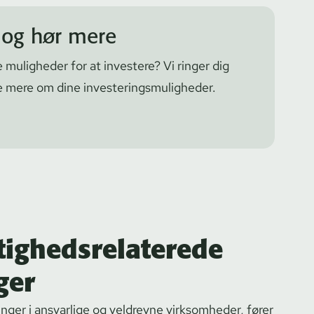
t og hør mere
 muligheder for at investere? Vi ringer dig
mere om dine in­ve­ste­rings­mu­lig­he­der.
ighedsrelaterede
ger
ringer i ansvarlige og veldrevne virksomheder, fører