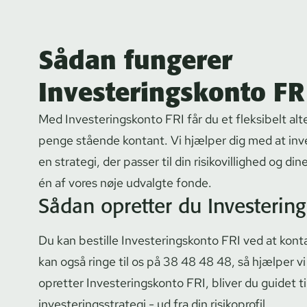
Sådan fungerer
Investeringskonto FR
Med In­ve­ste­rings­kon­to FRI får du et fleksibelt alt
penge stående kontant. Vi hjælper dig med at inve
en strategi, der passer til din ri­si­ko­vil­lig­hed og 
én af vores nøje udvalgte fonde.
Sådan opretter du In­ve­ste­ring
Du kan bestille In­ve­ste­rings­kon­to FRI ved at kon
kan også ringe til os på
38 48 48 48
, så hjælper vi
opretter In­ve­ste­rings­kon­to FRI, bliver du guidet 
in­ve­ste­rings­stra­te­gi - ud fra din risikoprofil.