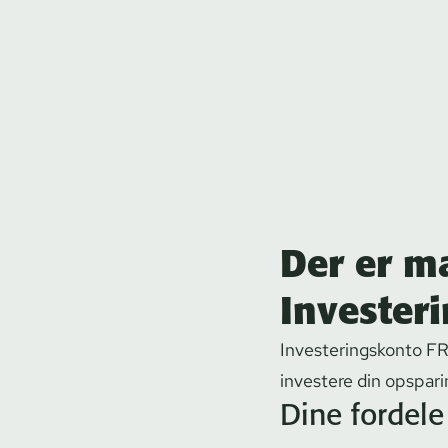
Der er m
Invester
In­ve­ste­rings­kon­to 
investere din opspari
Dine fordele