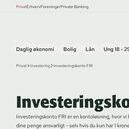
Privat
Erhverv
Foreninger
Private Banking
Daglig økonomi
Bolig
Lån
Ung 18 - 2
Privat
Investering
Investeringskonto FRI
Investeringsk
In­ve­ste­rings­kon­to FRI er en kontoløsning, hvor v
dine penge ansvarligt - selv hvis du kun har 1 krone