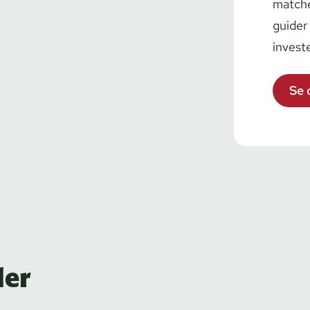
matcher
guider 
in­ve­st
Se 
der