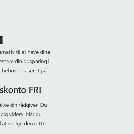
I
ernativ til at have dine
stere din opsparing i
dine behov - baseret på
s­kon­to FRI
takte din rådgiver. Du
 dig videre. Når du
til at vælge den rette