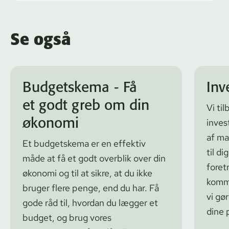
Se også
Budgetskema - Få
Inv
et godt greb om din
Vi ti
økonomi
inves
af ma
Et budgetskema er en effektiv
til di
måde at få et godt overblik over din
foret
økonomi og til at sikre, at du ikke
komme
bruger flere penge, end du har. Få
vi gør
gode råd til, hvordan du lægger et
dine 
budget, og brug vores