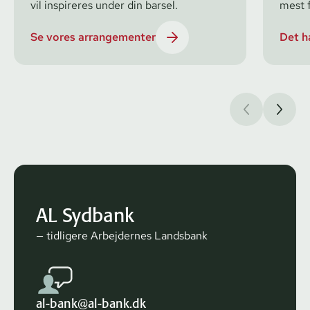
vil inspireres under din barsel.
mest f
Se vores arrangementer
Det h
AL Sydbank
— tidligere Arbejdernes Landsbank
al-bank@al-bank.dk