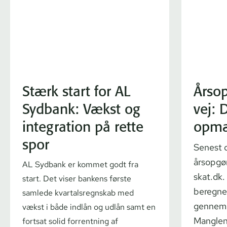
Stærk start for AL
Årsop
Sydbank: Vækst og
vej: 
integration på rette
opmæ
spor
Senest d
årsopgør
AL Sydbank er kommet godt fra
skat.dk.
start. Det viser bankens første
beregne
samlede kvar­tals­regn­skab med
gennemg
vækst i både indlån og udlån samt en
Manglen
fortsat solid forrentning af