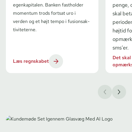
penge, o
egenkapitalen. Banken fastholder
momentum trods fortsat uro i
skal bet
verden og et højt tempo i fu­sions­ak­
periode
ti­vi­te­ter­ne.
højtid f
opmærks
sms’er.
Det skal
Læs regnskabet
opmærk