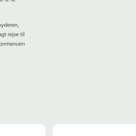
dbyderen,
t rejse til
efonmenuen