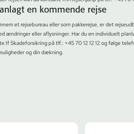
lanlagt en kommende rejse
gennem et rejsebureau eller som pakkerejse, er det rejseu
d ændringer eller aflysninger. Har du en individuelt planlag
If Ska­de­for­sik­ring på tlf.:
+45 70 12 12 12
og følge tel
 muligheder og din dækning.