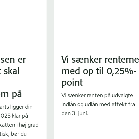
sen er
Vi sænker renterne
t skal
med op til 0,25%-
point
om på
Vi sænker renten på udvalgte
indlån og udlån med effekt fra
rts ligger din
den 3. juni.
2025 klar på
atten i høj grad
isk, bør du