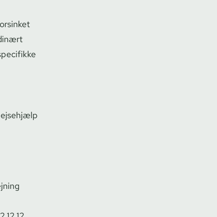
forsinket
rdinært
 specifikke
 Rejsehjælp
ejning
2 12 12
.