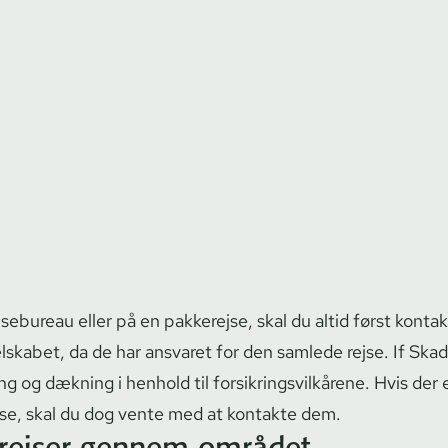
jsebureau eller på en pakkerejse, skal du altid først konta
lskabet, da de har ansvaret for den samlede rejse. If Ska­de
 og dækning i henhold til for­sik­rings­vil­kå­re­ne. Hvis der
ejse, skal du dog vente med at kontakte dem.
rejser gennem området