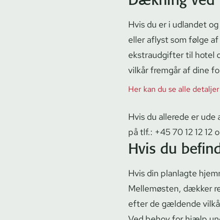
Hvis du er i udlandet og
eller aflyst som følge af
ekstraudgifter til hotel o
vilkår fremgår af dine for­s
Her kan du se alle detalj
Hvis du allerede er ude 
på tlf.:
+45 70 12 12 12
o
Hvis du befin
Hvis din planlagte hjemre
Mellemøsten, dækker rej­s
efter de gældende vilkå
Ved behov for hjælp und