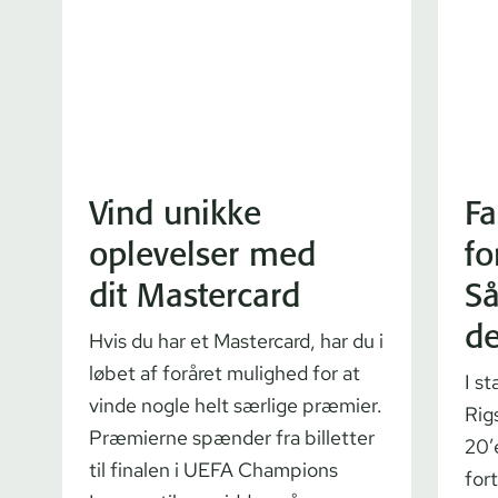
Vind unikke
Fa
oplevelser med
fo
dit Mastercard
Så
d
Hvis du har et Mastercard, har du i
løbet af foråret mulighed for at
I s
vinde nogle helt særlige præmier.
Rigs
Præmierne spænder fra billetter
20’
til finalen i UEFA Champions
for