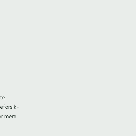
kte
­for­sik­
 er mere