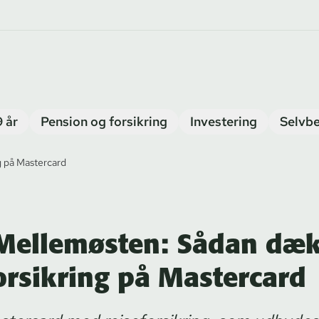
9 år
Pension og forsikring
Investering
Selvbe
g på Mastercard
l Mellemøsten: Sådan dæ
forsikring på Mastercard