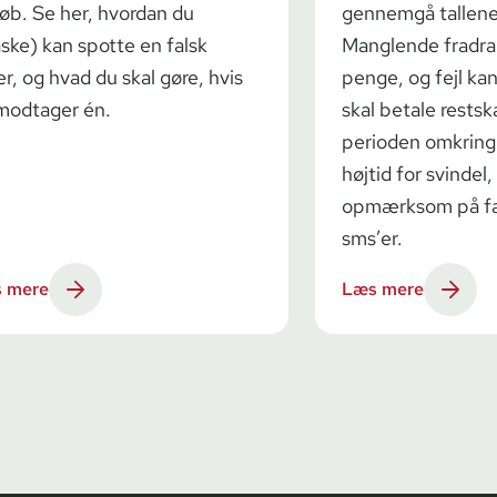
øb. Se her, hvordan du
gennemgå tallene
ske) kan spotte en falsk
Manglende fradra
er, og hvad du skal gøre, hvis
penge, og fejl ka
modtager én.
skal betale restsk
perioden omkring
højtid for svindel
opmærksom på fal
sms’er.
 mere
Læs mere