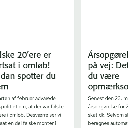
lske 20’ere er
Årsopgørel
rtsat i omløb!
på vej: De
dan spotter du
du være
em
opmærks
tarten af februar advarede
Senest den 23. ma
politiet om, at der var falske
årsopgørelse for 
ere i omløb. Desværre ser vi
skat.dk. Selvom sk
tsat en del falske mønter i
beregnes automat