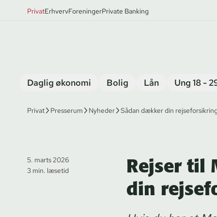
Privat
Erhverv
Foreninger
Private Banking
Daglig økonomi
Bolig
Lån
Ung 18 - 2
Privat
Presserum
Nyheder
Sådan dækker din rejseforsikrin
Rejser ti
5. marts 2026
3 min. læsetid
din rejse