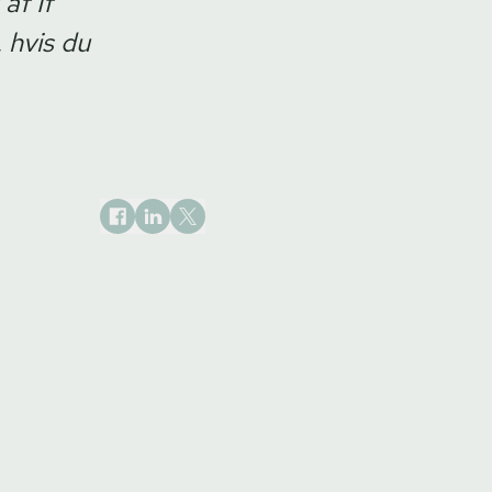
af If
 hvis du