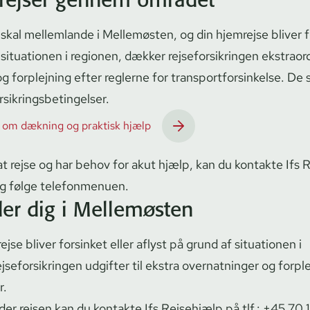
 skal mellemlande i Mellemøsten, og din hjemrejse bliver 
 situationen i regionen, dækker rej­se­for­sik­rin­gen ekstrao
g forplejning efter reglerne for trans­port­for­sin­kel­se. De
ik­rings­be­tin­gel­ser.
er om dækning og praktisk hjælp
at rejse og har behov for akut hjælp, kan du kontakte Ifs
g følge telefonmenuen.
der dig i Mellemøsten
jse bliver forsinket eller aflyst på grund af situationen i
e­for­sik­rin­gen udgifter til ekstra overnatninger og forpl
r.
er rejsen kan du kontakte Ifs Rejsehjælp på tlf.:
+45 70 1