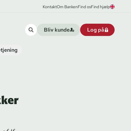
Kontakt
Om Banken
Find os
Find hjælp
Bliv kunde
Log på
tjening
kker