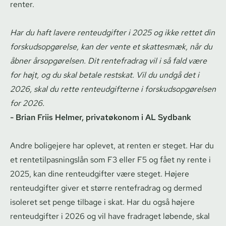
renter.
Har du haft lavere renteudgifter i 2025 og ikke rettet din
forskuds­op­gø­rel­se, kan der vente et skattesmæk, når du
åbner årsopgørelsen. Dit rentefradrag vil i så fald være
for højt, og du skal betale restskat. Vil du undgå det i
2026, skal du rette ren­teud­gif­ter­ne i forskuds­op­gø­rel­sen
for 2026.
- Brian Friis Helmer, privatøkonom i AL Sydbank
Andre boligejere har oplevet, at renten er steget. Har du
et ren­te­til­pas­ning­s­lån som F3 eller F5 og fået ny rente i
2025, kan dine renteudgifter være steget. Højere
renteudgifter giver et større rentefradrag og dermed
isoleret set penge tilbage i skat. Har du også højere
renteudgifter i 2026 og vil have fradraget løbende, skal