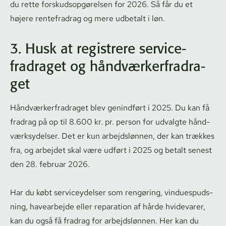
du rette forskuds­op­gø­rel­sen for 2026. Så får du et
højere rentefradrag og mere udbetalt i løn.
3. Husk at registrere ser­vi­ce­
fradra­get og hånd­vær­ker­fradra­
get
Hånd­vær­ker­fradra­get blev genindført i 2025. Du kan få
fradrag på op til 8.600 kr. pr. person for udvalgte hånd­
værk­sy­del­ser. Det er kun arbejdslønnen, der kan trækkes
fra, og arbejdet skal være udført i 2025 og betalt senest
den 28. februar 2026.
Har du købt serviceydelser som rengøring, vin­du­es­puds­
ning, havearbejde eller reparation af hårde hvidevarer,
kan du også få fradrag for arbejdslønnen. Her kan du