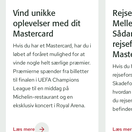
Vind unikke
Rejser
oplevelser med dit
Mell
Mastercard
Såda
rejse
Hvis du har et Mastercard, har du i
Mast
løbet af foråret mulighed for at
vinde nogle helt særlige præmier.
Hvis du 
Præmierne spænder fra billetter
rejsefor
til finalen i UEFA Champions
Skadefor
League til en middag på
hvordan 
Michelin-restaurant og en
du rejser
eksklusiv koncert i Royal Arena.
befinder
Læs mere
Læs mer