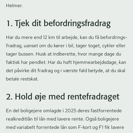
Helmer.
1. Tjek dit be­for­drings­fradrag
Har du mere end 12 km til arbejde, kan du få be­for­drings­
fradrag, uanset om du kører i bil, tager toget, cykler eller
tager bussen. Husk at indberette, hvor mange dage du
faktisk har pendlet. Har du haft hjem­me­ar­bejds­da­ge, kan
det påvirke dit fradrag og i værste fald betyde, at du skal
betale restskat.
2. Hold øje med rentefradraget
En del boligejere omlagde i 2025 deres fastforrentede
realkreditlån til lån med lavere rente. Også boligejere
med variabelt forrentede lån som F-kort og F1 fik lavere