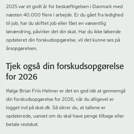
2025 var et godt år for beskæftigelsen i Danmark med
næsten 40.000 flere i arbejde. Er du gået fra ledighed
til job, har du skiftet job eller fået en væsentlig
lønændring, påvirker det din skat. Har du ikke løbende
opdateret din forskuds­op­gø­rel­se, vil det kunne ses på
årsopgørelsen.
Tjek også din forskuds­op­gø­rel­se
for 2026
Ifølge Brian Friis Helmer er det en god idé at gennemgå
din forskuds­op­gø­rel­se for 2026, når du alligevel er
logget ind på skat.dk. Så sikrer du, at tallene er
opdaterede, uanset om du skal have penge tilbage eller
betale restskat.