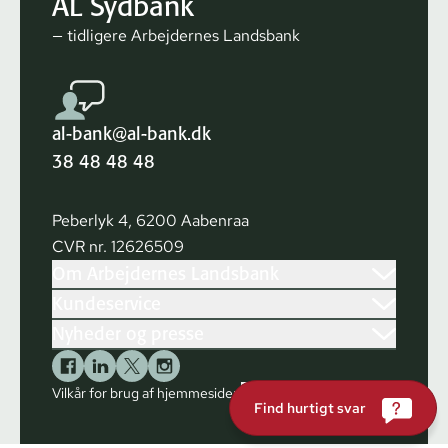
AL Sydbank
— tidligere Arbejdernes Landsbank
al-bank@al-bank.dk
38 48 48 48
Peberlyk 4, 6200 Aabenraa
CVR nr. 12626509
Om Arbejdernes Landsbank
Kundeservice
Nyheder og presse
Vilkår for brug af hjemmesiden
Cookies
Find hurtigt svar