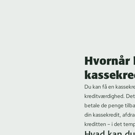
Hvornår 
kassekre
Du kan få en kassekre
kre­dit­vær­dig­hed. De
betale de penge tilb
din kassekredit, afdr
kreditten – i det tem
Hvad kan du 