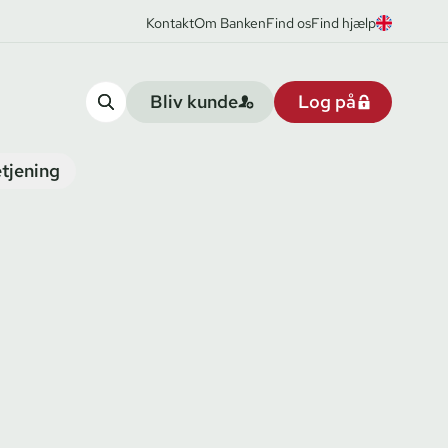
Kontakt
Om Banken
Find os
Find hjælp
Bliv kunde
Log på
tjening