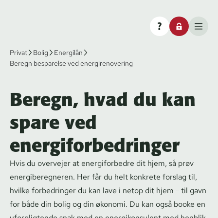
Privat
Bolig
Energilån
Beregn besparelse ved energirenovering
Beregn, hvad du kan
spare ved
energiforbedringer
Hvis du overvejer at energiforbedre dit hjem, så prøv
ener­gibe­reg­ne­ren. Her får du helt konkrete forslag til,
hvilke forbedringer du kan lave i netop dit hjem - til gavn
for både din bolig og din økonomi. Du kan også booke en
uforpligtende snak med en ener­gi­kon­su­lent med henblik