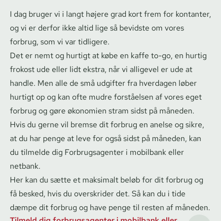
I dag bruger vi i langt højere grad kort frem for kontanter,
og vi er derfor ikke altid lige så bevidste om vores
forbrug, som vi var tidligere.
Det er nemt og hurtigt at købe en kaffe to-go, en hurtig
frokost ude eller lidt ekstra, når vi alligevel er ude at
handle. Men alle de små udgifter fra hverdagen løber
hurtigt op og kan ofte mudre forståelsen af vores eget
forbrug og gøre økonomien stram sidst på måneden.
Hvis du gerne vil bremse dit forbrug en anelse og sikre,
at du har penge at leve for også sidst på måneden, kan
du tilmelde dig
For­brugs­a­gen­ter
i mobilbank eller
netbank.
Her kan du sætte et maksimalt beløb for dit forbrug og
få besked, hvis du overskrider det. Så kan du i tide
dæmpe dit forbrug og have penge til resten af måneden.
Tilmeld dig forbrugsagenter i mobilbank eller