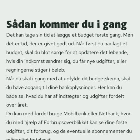
Sådan kommer du i gang
Det kan tage sin tid at lægge et budget første gang. Men
det er tid, der er givet godt ud. Når først du har lagt et
budget, skal du blot sørge for at opdatere det løbende,
hvis din indkomst ændrer sig, du får nye udgifter, eller
regningerne stiger i beløb.
Når du skal i gang med at udfylde dit budgetskema, skal
du have adgang til dine ban­kop­lys­nin­ger. Her kan du
både se, hvad du har af indtægter og udgifter fordelt
over året.
Du kan med fordel bruge
Mobilbank
eller
Netbank
, hvor
du med hjælp af
For­brugs­over­blik­ket
kan se dine faste
udgifter, dit forbrug, og de eventuelle abonnementer du
månedligt betaler til.