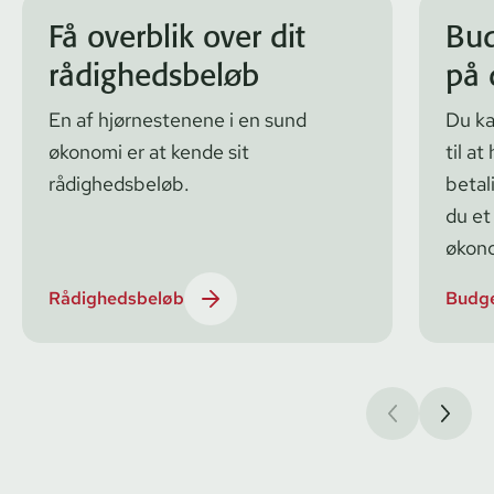
Få overblik over dit
Bud
rådighedsbeløb
på 
En af hjørnestenene i en sund
Du ka
økonomi er at kende sit
til a
rådighedsbeløb.
betal
du et
økon
Rådighedsbeløb
Budg