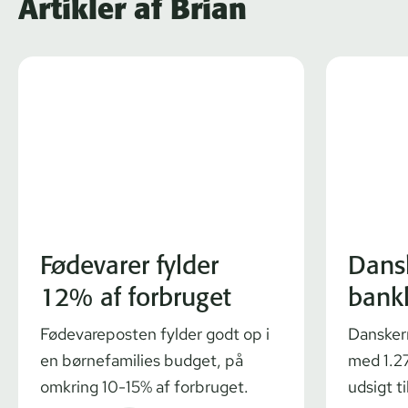
Artikler af Brian
Fødevarer fylder
Dans
12% af forbruget
bank
Fødevareposten fylder godt op i
Dansker
en børnefamilies budget, på
med 1.27
omkring 10-15% af forbruget.
udsigt ti