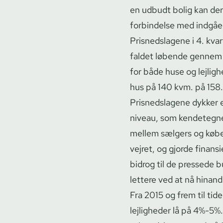
en udbudt bolig kan derm
forbindelse med indgåel
Prisnedslagene i 4. kvar
faldet løbende gennem 
for både huse og lejligh
hus på 140 kvm. på 158.
Prisnedslagene dykker e
niveau, som kendetegned
mellem sælgers og køber
vejret, og gjorde finans
bidrog til de pressede b
lettere ved at nå hinan
Fra 2015 og frem til ti
lejligheder lå på 4%-5%