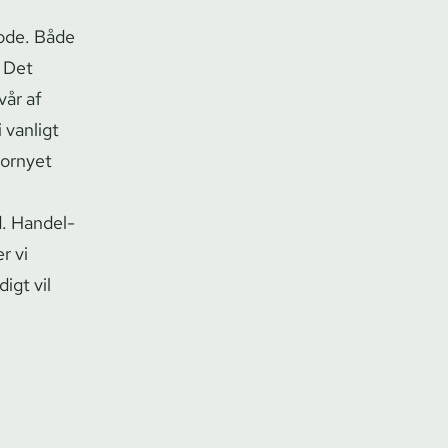
iode. Både
. Det
vår af
 vanligt
fornyet
. Han­del­
r vi
igt vil