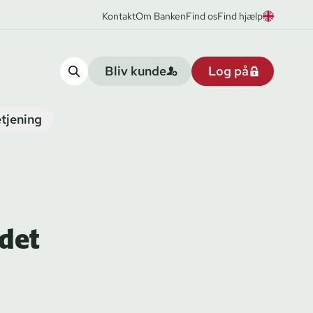
Kontakt
Om Banken
Find os
Find hjælp
Bliv kunde
Log på
tjening
det