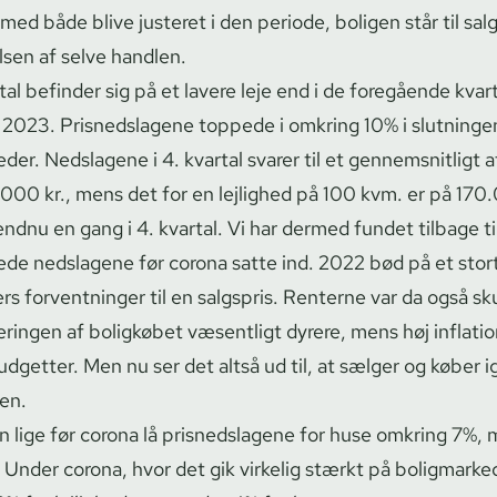
ed både blive justeret i den periode, boligen står til salg
sen af selve handlen.
tal befinder sig på et lavere leje end i de foregående kvart
2023. Prisnedslagene toppede i omkring 10% i slutninge
eder. Nedslagene i 4. kvartal svarer til et gennemsnitligt a
000 kr., mens det for en lejlighed på 100 kvm. er på 170.
ndnu en gang i 4. kvartal. Vi har dermed fundet tilbage ti
e nedslagene før corona satte ind. 2022 bød på et stort
s forventninger til en salgspris. Renterne var da også sku
ieringen af boligkøbet væsentligt dyrere, mens høj inflati
udgetter. Men nu ser det altså ud til, at sælger og køber i
den.
den lige før corona lå prisnedslagene for huse omkring 7%,
. Under corona, hvor det gik virkelig stærkt på boligmark