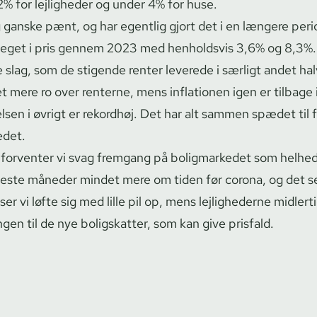
% for lejligheder og under 4% for huse.
g ganske pænt, og har egentlig gjort det i en længere per
 steget i pris gennem 2023 med henholdsvis 3,6% og 8,3%
slag, som de stigende renter leverede i særligt andet hal
t mere ro over renterne, mens inflationen igen er tilbage i
lsen i øvrigt er rekordhøj. Det har alt sammen spædet til 
edet.
4, forventer vi svag fremgang på boligmarkedet som helhed
e seneste måneder mindet mere om tiden før corona, og det se
r vi løfte sig med lille pil op, mens lejlighederne midlertid
en til de nye boligskatter, som kan give prisfald.