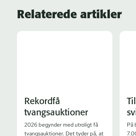
Relaterede artikler
Rekordfå
Ti
tvangsauktioner
sv
2026 begynder med utroligt få
På 
tvangsauktioner. Det tyder på, at
7.0