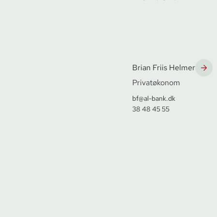
Brian Friis Helmer
Privatøkonom
bf@al-bank.dk
38 48 45 55