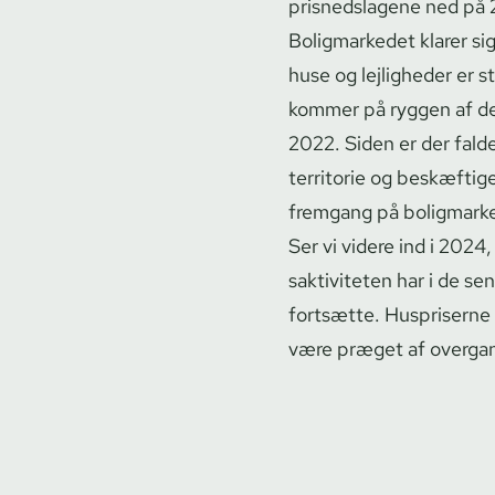
prisnedslagene ned på 2
Boligmarkedet klarer si
huse og lejligheder er
kommer på ryggen af de 
2022. Siden er der falde
territorie og beskæftige
fremgang på boligmark
Ser vi videre ind i 202
sak­ti­vi­te­ten har i d
fortsætte. Huspriserne se
være præget af overgang