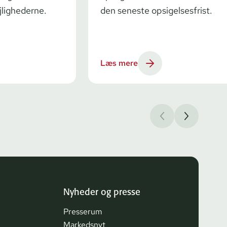
jlighederne.
den seneste opsigelsesfrist.
Læs mere
Nyheder og presse
Presserum
Markedsnyt