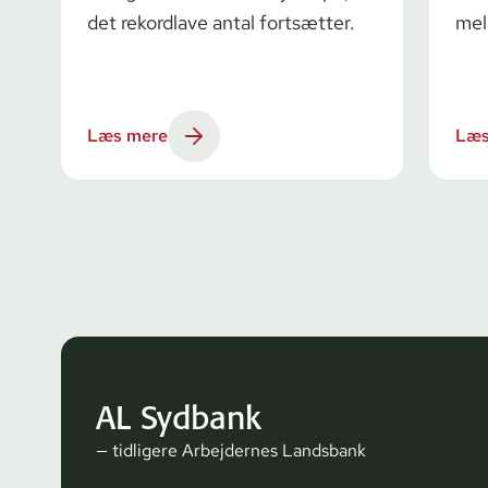
det rekordlave antal fortsætter.
mel
Læs mere
Læs
AL Sydbank
— tidligere Arbejdernes Landsbank