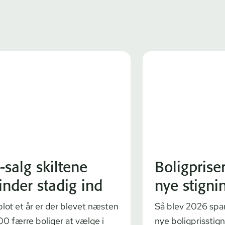
l-salg skiltene
Boligprise
inder stadig ind
nye stigni
blot et år er der blevet næsten
Så blev 2026 spa
00 færre boliger at vælge i
nye boligprisstig