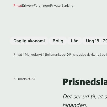
Privat
Erhverv
Foreninger
Private Banking
Daglig økonomi
Bolig
Lån
Ung 18 - 2
Privat
Markedsnyt
Boligmarkedet
Prisnedslag dykker på bo
Prisnedsl
19. marts 2024
Det ser ud til, at
hinanden.