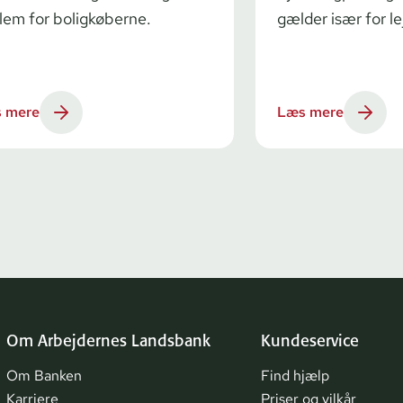
lem for boligkøberne.
gælder især for le
 mere
Læs mere
Om Arbejdernes Landsbank
Kundeservice
Om Banken
Find hjælp
Karriere
Priser og vilkår