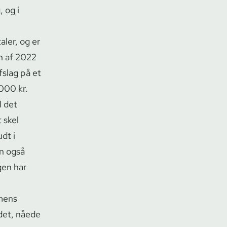
, og i
aler, og er
n af 2022
fslag på et
000 kr.
l det
 skel
dt i
on også
gen har
 mens
edet, nåede