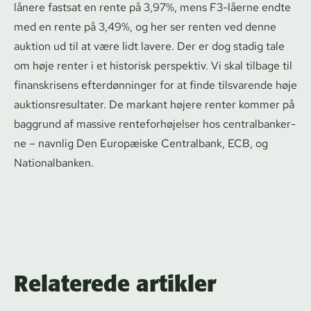
lånere fastsat en rente på 3,97%, mens F3-låerne endte
med en rente på 3,49%, og her ser renten ved denne
auktion ud til at være lidt lavere. Der er dog stadig tale
om høje renter i et historisk perspektiv. Vi skal tilbage til
finanskrisens efterdønninger for at finde tilsvarende høje
auk­tions­re­sul­ta­ter. De markant højere renter kommer på
baggrund af massive ren­te­for­hø­jel­ser hos cen­tral­ban­ker­
ne – navnlig Den Europæiske Centralbank, ECB, og
Nationalbanken.
Relaterede artikler