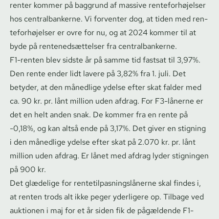
renter kommer på baggrund af massive ren­te­for­hø­jel­ser
hos cen­tral­ban­ker­ne. Vi forventer dog, at tiden med ren­
te­for­hø­jel­ser er ovre for nu, og at 2024 kommer til at
byde på ren­te­ned­sæt­tel­ser fra cen­tral­ban­ker­ne.
F1-renten blev sidste år på samme tid fastsat til 3,97%.
Den rente ender lidt lavere på 3,82% fra 1. juli. Det
betyder, at den månedlige ydelse efter skat falder med
ca. 90 kr. pr. lånt million uden afdrag. For F3-lånerne er
det en helt anden snak. De kommer fra en rente på
-0,18%, og kan altså ende på 3,17%. Det giver en stigning
i den månedlige ydelse efter skat på 2.070 kr. pr. lånt
million uden afdrag. Er lånet med afdrag lyder stigningen
på 900 kr.
Det glædelige for ren­te­til­pas­ning­s­lå­ner­ne skal findes i,
at renten trods alt ikke peger yderligere op. Tilbage ved
auktionen i maj for et år siden fik de pågældende F1-