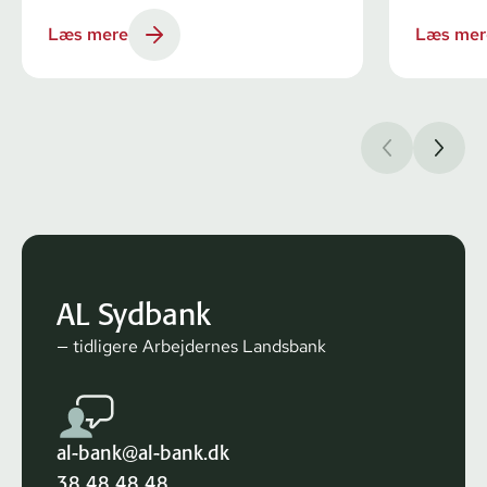
Læs mere
Læs mer
AL Sydbank
— tidligere Arbejdernes Landsbank
al-bank@al-bank.dk
38 48 48 48