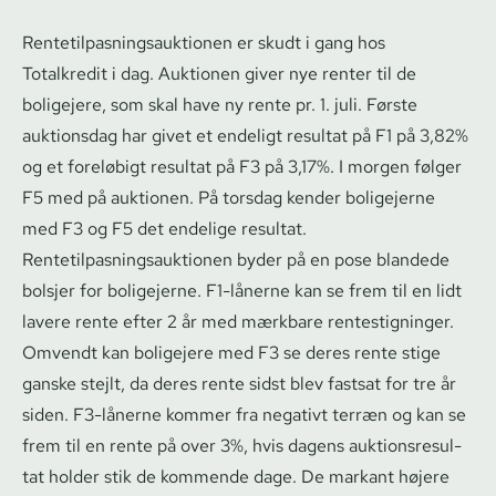
Ren­te­til­pas­nings­auk­tio­nen er skudt i gang hos
Totalkredit i dag. Auktionen giver nye renter til de
boligejere, som skal have ny rente pr. 1. juli. Første
auktionsdag har givet et endeligt resultat på F1 på 3,82%
og et foreløbigt resultat på F3 på 3,17%. I morgen følger
F5 med på auktionen. På torsdag kender boligejerne
med F3 og F5 det endelige resultat.
Ren­te­til­pas­nings­auk­tio­nen byder på en pose blandede
bolsjer for boligejerne. F1-lånerne kan se frem til en lidt
lavere rente efter 2 år med mærkbare ren­testig­nin­ger.
Omvendt kan boligejere med F3 se deres rente stige
ganske stejlt, da deres rente sidst blev fastsat for tre år
siden. F3-lånerne kommer fra negativt terræn og kan se
frem til en rente på over 3%, hvis dagens auk­tions­re­sul­
tat holder stik de kommende dage. De markant højere