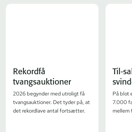
Rekordfå
Til-s
tvangsauktioner
svind
2026 begynder med utroligt få
På blot 
tvangsauktioner. Det tyder på, at
7.000 fæ
det rekordlave antal fortsætter.
mellem f