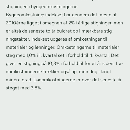
stigningen i byg­geom­kost­nin­ger­ne.
Byg­geom­kost­nings­in­dek­set har gennem det meste af
2010´erne ligget i omegnen af 2% i årlige stigninger, men
er altså de seneste to år buldret op i mærkbare stig­
nings­tak­ter. Indekset udgøres af omkostninger til
materialer og lønninger. Omkostningerne til materialer
steg med 1,0% i 1. kvartal set i forhold til 4. kvartal. Det
giver en stigning på 10,3% i forhold til for et år siden. Lø­
nom­kost­nin­ger­ne trækker også op, men dog i langt
mindre grad. Lø­nom­kost­nin­ger­ne er over det seneste år
steget med 3,8%.