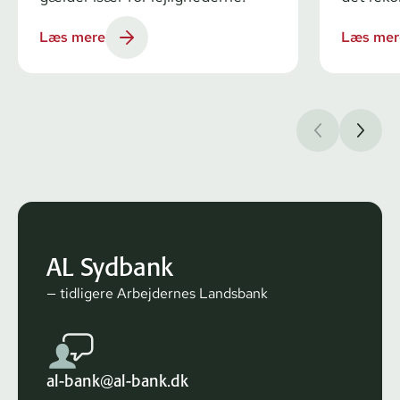
Læs mere
Læs mer
AL Sydbank
— tidligere Arbejdernes Landsbank
al-bank@al-bank.dk