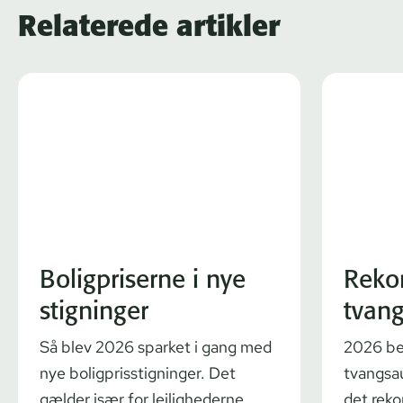
Relaterede artikler
Boligpriserne i nye
Reko
stigninger
tvang
Så blev 2026 sparket i gang med
2026 be
nye boligprisstigninger. Det
tvangsau
gælder især for lejlighederne.
det reko