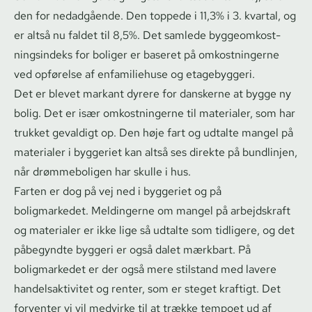
den for nedadgående. Den toppede i 11,3% i 3. kvartal, og
er altså nu faldet til 8,5%. Det samlede byg­geom­kost­
nings­in­deks for boliger er baseret på omkostningerne
ved opførelse af enfamiliehuse og etagebyggeri.
Det er blevet markant dyrere for danskerne at bygge ny
bolig. Det er især omkostningerne til materialer, som har
trukket gevaldigt op. Den høje fart og udtalte mangel på
materialer i byggeriet kan altså ses direkte på bundlinjen,
når drømmeboligen har skulle i hus.
Farten er dog på vej ned i byggeriet og på
boligmarkedet. Meldingerne om mangel på arbejdskraft
og materialer er ikke lige så udtalte som tidligere, og det
påbegyndte byggeri er også dalet mærkbart. På
boligmarkedet er der også mere stilstand med lavere
han­del­sak­ti­vi­tet og renter, som er steget kraftigt. Det
forventer vi vil medvirke til at trække tempoet ud af