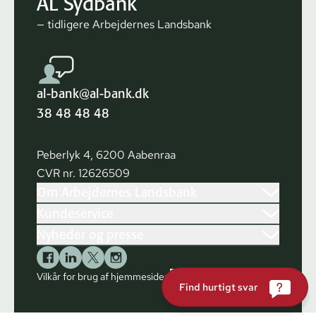
AL Sydbank
— tidligere Arbejdernes Landsbank
al-bank@al-bank.dk
38 48 48 48
Peberlyk 4, 6200 Aabenraa
CVR nr. 12626509
Om Arbejdernes Landsbank
Kundeservice
Nyheder og presse
Vilkår for brug af hjemmesiden
Cookies
Find hurtigt svar