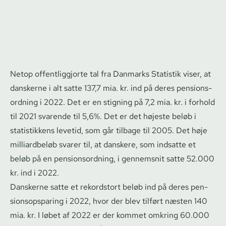
Netop of­fent­lig­gjor­te tal fra Danmarks Statistik viser, at
danskerne i alt satte 137,7 mia. kr. ind på deres pen­sions­
ord­ning i 2022. Det er en stigning på 7,2 mia. kr. i forhold
til 2021 svarende til 5,6%. Det er det højeste beløb i
statistikkens levetid, som går tilbage til 2005. Det høje
milliardbeløb svarer til, at danskere, som indsatte et
beløb på en pen­sions­ord­ning, i gennemsnit satte 52.000
kr. ind i 2022.
Danskerne satte et rekordstort beløb ind på deres pen­
sions­op­spa­ring i 2022, hvor der blev tilført næsten 140
mia. kr. I løbet af 2022 er der kommet omkring 60.000