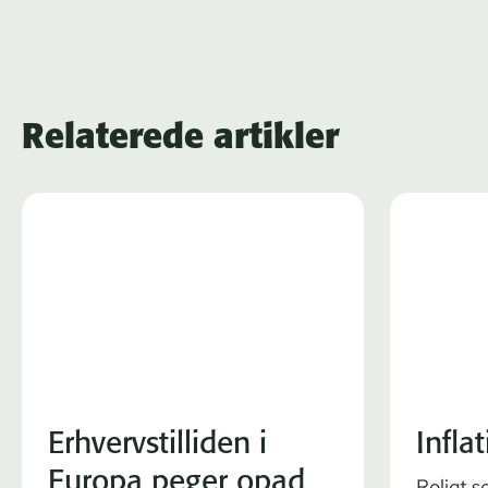
Relaterede artikler
Erhvervstilliden i
Infla
Europa peger opad
Roligt s