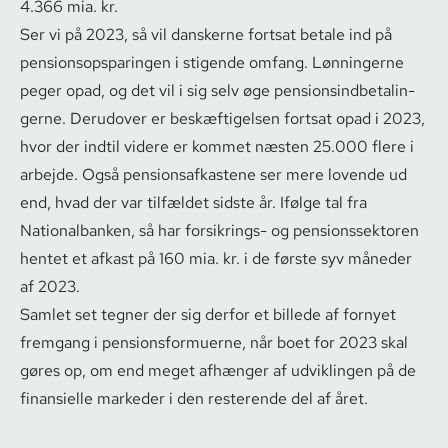
4.366 mia. kr.
Ser vi på 2023, så vil danskerne fortsat betale ind på
pen­sions­op­spa­rin­gen i stigende omfang. Lønningerne
peger opad, og det vil i sig selv øge pen­sions­ind­be­ta­lin­
ger­ne. Derudover er beskæftigelsen fortsat opad i 2023,
hvor der indtil videre er kommet næsten 25.000 flere i
arbejde. Også pen­sions­af­ka­ste­ne ser mere lovende ud
end, hvad der var tilfældet sidste år. Ifølge tal fra
Nationalbanken, så har forsikrings- og pen­sions­sek­to­ren
hentet et afkast på 160 mia. kr. i de første syv måneder
af 2023.
Samlet set tegner der sig derfor et billede af fornyet
fremgang i pen­sions­for­mu­er­ne, når boet for 2023 skal
gøres op, om end meget afhænger af udviklingen på de
finansielle markeder i den resterende del af året.