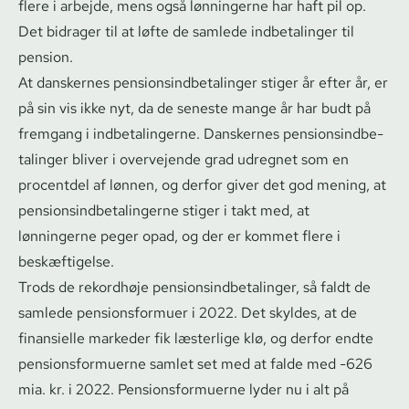
flere i arbejde, mens også lønningerne har haft pil op.
Det bidrager til at løfte de samlede indbetalinger til
pension.
At danskernes pen­sions­ind­be­ta­lin­ger stiger år efter år, er
på sin vis ikke nyt, da de seneste mange år har budt på
fremgang i ind­be­ta­lin­ger­ne. Danskernes pen­sions­ind­be­
ta­lin­ger bliver i overvejende grad udregnet som en
procentdel af lønnen, og derfor giver det god mening, at
pen­sions­ind­be­ta­lin­ger­ne stiger i takt med, at
lønningerne peger opad, og der er kommet flere i
beskæftigelse.
Trods de rekordhøje pen­sions­ind­be­ta­lin­ger, så faldt de
samlede pen­sions­for­mu­er i 2022. Det skyldes, at de
finansielle markeder fik læsterlige klø, og derfor endte
pen­sions­for­mu­er­ne samlet set med at falde med -626
mia. kr. i 2022. Pen­sions­for­mu­er­ne lyder nu i alt på