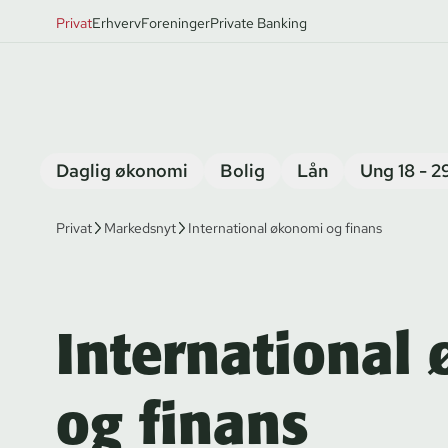
Privat
Erhverv
Foreninger
Private Banking
Daglig økonomi
Bolig
Lån
Ung 18 - 2
Privat
Markedsnyt
International økonomi og finans
International
og finans