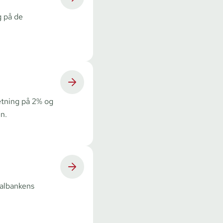
g på de
ætning på 2% og
n.
ralbankens