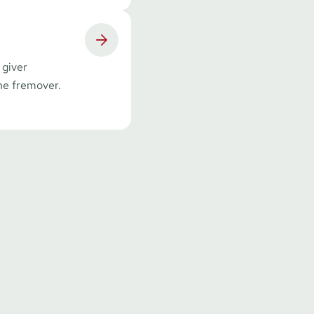
 giver
ne fremover.