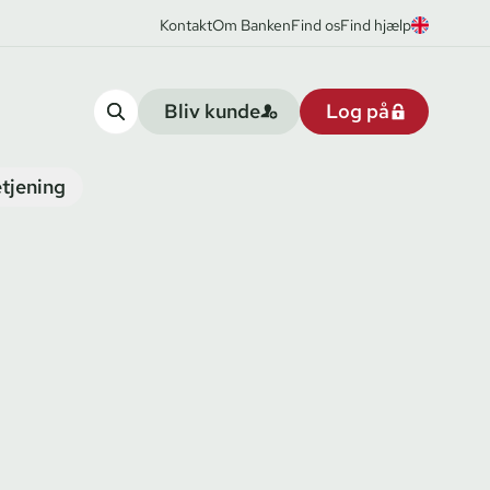
Kontakt
Om Banken
Find os
Find hjælp
Bliv kunde
Log på
tjening