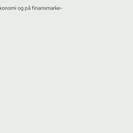
onomi og på fi­nans­mar­ke­