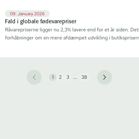
09. January 2026
Fald i globale fødevarepriser
Råvarepriserne ligger nu 2,3% lavere end for et år siden. Det
forhåbninger om en mere afdæmpet udvikling i butikspriser
1
2
3
...
38