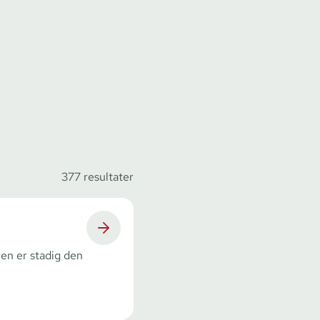
377
resultater
en er stadig den