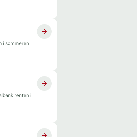
en i sommeren
albank renten i