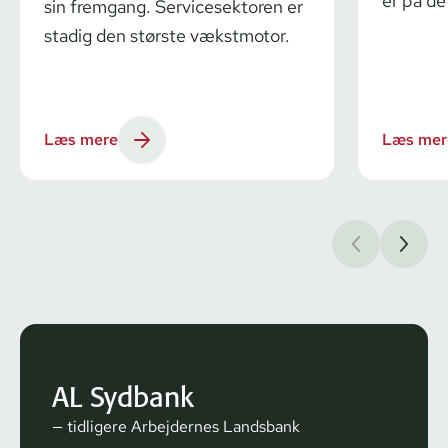
er på de
sin fremgang. Servicesektoren er
stadig den største vækstmotor.
Læs mere
Læs mer
AL Sydbank
— tidligere Arbejdernes Landsbank