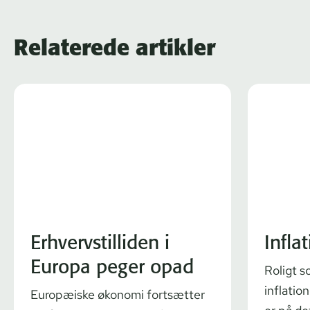
Relaterede artikler
Erhvervstilliden i
Infla
Europa peger opad
Roligt s
inflatio
Europæiske økonomi fortsætter