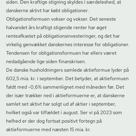
siden. Den kraftige stigning skyldes i særdeleshed, at
danskerne aktivt har købt obligationer.
Ob­liga­tions­for­mu­en vokser og vokser. Det seneste
halvandet års kraftigt stigende renter har øget
renteafkastet på ob­liga­tions­in­ve­ste­rin­ger, og det har
virkelig genvækket danskernes interesse for obligationer.
Tendensen for ob­liga­tions­for­mu­en har ellers været
nedadgående lige siden finanskrisen.
De danske husholdningers samlede aktieformue lyder på
602,5 mia. kr. i september. Det betyder, at aktieformuen
faldt med -0,6% sammenlignet med måneden før. Det
der især trækker ned i aktieformuerne er, at danskerne
samlet set aktivt har solgt ud af aktier i september,
hvilket også var tilfældet i august. Ser vi på 2023 som
helhed er der dog fortsat positivt fortegn på
aktieformuerne med næsten 15 mia. kr.