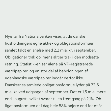
Nye tal fra Nationalbanken viser, at de danske
husholdningers egne aktie- og ob­liga­tions­for­mu­er
samlet faldt en anelse med 2,2 mia. kr. i september.
Obligationer trak op, mens aktier trak i den modsatte
retning. Statistikken ser alene på VP-registrerede
værdipapirer, og en stor del af beholdningen af
udenlandske værdipapirer indgår derfor ikke.
Danskernes samlede ob­liga­tions­for­mue lyder på 72,6
mia. kr. ved udgangen af september. Det er 1,5 mia. mere
end i august, hvilket svarer til en fremgang på 2,1%. Ob­
liga­tions­for­mu­en er i dag hele 58% højere end for et år