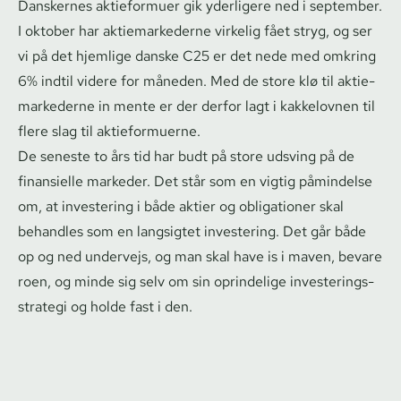
Danskernes aktieformuer gik yderligere ned i september.
I oktober har ak­tie­mar­ke­der­ne virkelig fået stryg, og ser
vi på det hjemlige danske C25 er det nede med omkring
6% indtil videre for måneden. Med de store klø til ak­tie­
mar­ke­der­ne in mente er der derfor lagt i kakkelovnen til
flere slag til aktieformuerne.
De seneste to års tid har budt på store udsving på de
finansielle markeder. Det står som en vigtig påmindelse
om, at investering i både aktier og obligationer skal
behandles som en langsigtet investering. Det går både
op og ned undervejs, og man skal have is i maven, bevare
roen, og minde sig selv om sin oprindelige in­ve­ste­rings­
stra­te­gi og holde fast i den.