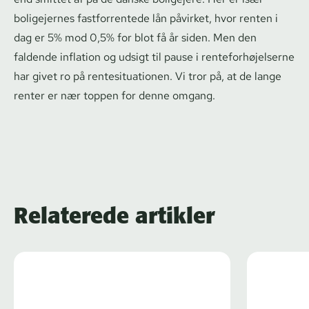
boligejernes fastforrentede lån påvirket, hvor renten i
dag er 5% mod 0,5% for blot få år siden. Men den
faldende inflation og udsigt til pause i ren­te­for­hø­jel­ser­ne
har givet ro på ren­te­si­tu­a­tio­nen. Vi tror på, at de lange
renter er nær toppen for denne omgang.
Relaterede artikler