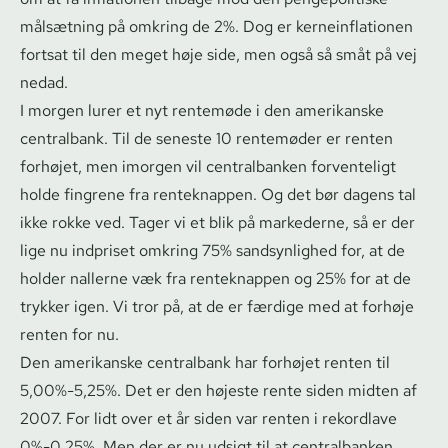
målsætning på omkring de 2%. Dog er ker­ne­in­f­la­tio­nen
fortsat til den meget høje side, men også så småt på vej
nedad.
I morgen lurer et nyt rentemøde i den amerikanske
centralbank. Til de seneste 10 rentemøder er renten
forhøjet, men imorgen vil centralbanken forventeligt
holde fingrene fra renteknappen. Og det bør dagens tal
ikke rokke ved. Tager vi et blik på markederne, så er der
lige nu indpriset omkring 75% sandsynlighed for, at de
holder nallerne væk fra renteknappen og 25% for at de
trykker igen. Vi tror på, at de er færdige med at forhøje
renten for nu.
Den amerikanske centralbank har forhøjet renten til
5,00%-5,25%. Det er den højeste rente siden midten af
2007. For lidt over et år siden var renten i rekordlave
0%-0,25%. Men der er nu udsigt til at centralbanken