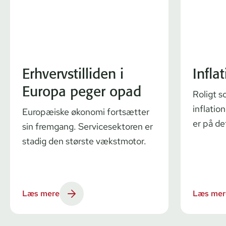
Erhvervstilliden i
Infla
Europa peger opad
Roligt s
inflatio
Europæiske økonomi fortsætter
er på de
sin fremgang. Servicesektoren er
stadig den største vækstmotor.
Læs mere
Læs mer