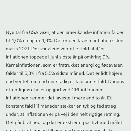
Nye tal fra USA viser, at den amerikanske inflation falder
til 4,0% i maj fra 4,9%. Det er den laveste inflation siden
marts 2021. Der var alene ventet et fald til 4,1%.
Inflationen toppede i juni sidste år på omkring 9%.
Ker­ne­in­f­la­tio­nen, som er fratrukket energi og fødevarer,
falder til 5,3% i fra 5,5% sidste måned. Det er lidt højere
end ventet, om end der stadig er tale om et fald. Dagens
of­fent­lig­gø­rel­se er opgjort ved CPI-inflationen.
Inflationen rammer det laveste i mere end to år. Et
konstant fald i 11 måneder sækker en tyk og fed streg
under, at inflationen er på vej i den helt rigtige retning.
Det går brat ned, og det er ekstremt positivt med målet
om at få inflationen tilbage mod den pengepolitiske