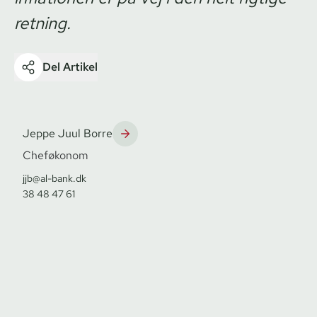
retning.
Del Artikel
Jeppe Juul Borre
Cheføkonom
jjb@al-bank.dk
38 48 47 61