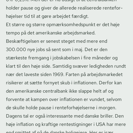
holder pause og giver de allerede realiserede ren­te­for­
hø­jel­ser tid til at gøre arbejdet færdigt.
Et større og større op­mærk­som­heds­punkt er det høje
tempo på det amerikanske arbejdsmarked.
Beskæftigelsen er senest steget med mere end
300.000 nye jobs så sent som i maj. Det er den
stærkeste fremgang i jobskabelsen i fire måneder og
klart til den høje side. Samtidig svæver ledigheden rundt
nær det laveste siden 1969. Farten på ar­bejds­mar­ke­det
risikerer at sætte fornyet skub i inflationen. Derfor kan
den amerikanske centralbank ikke slappe helt af og
forvente at kampen over inflationen er vundet, selvom
de skulle holde pause i ren­te­for­hø­jel­ser­ne i morgen.
Dagens tal er også interessante med danske briller. Den
høje inflation og kraftige ren­testig­nin­ger i USA har mere
end smittet af på de danske boligejere. Her er især