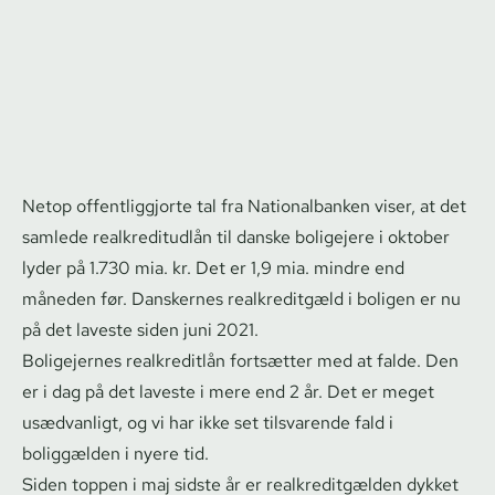
Netop of­fent­lig­gjor­te tal fra Nationalbanken viser, at det
samlede re­al­kre­di­t­ud­lån til danske boligejere i oktober
lyder på 1.730 mia. kr. Det er 1,9 mia. mindre end
måneden før. Danskernes realkreditgæld i boligen er nu
på det laveste siden juni 2021.
Boligejernes realkreditlån fortsætter med at falde. Den
er i dag på det laveste i mere end 2 år. Det er meget
usædvanligt, og vi har ikke set tilsvarende fald i
boliggælden i nyere tid.
Siden toppen i maj sidste år er re­al­kre­dit­gæl­den dykket