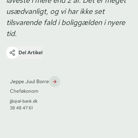
laveste i mere end 2 år. Det er meget
usædvanligt, og vi har ikke set
tilsvarende fald i boliggælden i nyere
tid.
Del Artikel
Jeppe Juul Borre
Cheføkonom
jjb@al-bank.dk
38 48 47 61