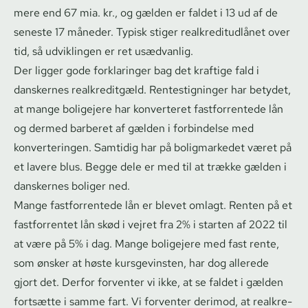
mere end 67 mia. kr., og gælden er faldet i 13 ud af de
seneste 17 måneder. Typisk stiger re­al­kre­di­t­ud­lå­net over
tid, så udviklingen er ret usædvanlig.
Der ligger gode forklaringer bag det kraftige fald i
danskernes realkreditgæld. Ren­testig­nin­ger har betydet,
at mange boligejere har konverteret fastforrentede lån
og dermed barberet af gælden i forbindelse med
konverteringen. Samtidig har på boligmarkedet været på
et lavere blus. Begge dele er med til at trække gælden i
danskernes boliger ned.
Mange fastforrentede lån er blevet omlagt. Renten på et
fastforrentet lån skød i vejret fra 2% i starten af 2022 til
at være på 5% i dag. Mange boligejere med fast rente,
som ønsker at høste kursgevinsten, har dog allerede
gjort det. Derfor forventer vi ikke, at se faldet i gælden
fortsætte i samme fart. Vi forventer derimod, at re­al­kre­