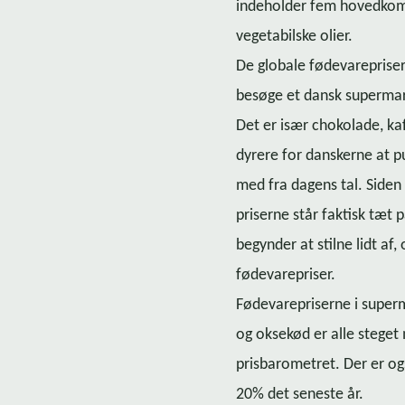
indeholder fem ho­ved­kom­p
vegetabilske olier.
De globale fødevarepriser
besøge et dansk supermarke
Det er især chokolade, kaf
dyrere for danskerne at pu
med fra dagens tal. Siden 
priserne står faktisk tæt p
begynder at stilne lidt af
fødevarepriser.
Fø­de­va­re­pri­ser­ne i s
og oksekød er alle steget 
prisbarometret. Der er ogs
20% det seneste år.