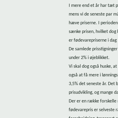
I mere end et år har tæt p
mens vi de seneste par mån
hæve priserne. I perioden
sænke prisen, hvilket dog 
er fø­de­va­re­pri­ser­ne i
De samlede prisstigninger
under 2% i øjeblikket.
Vi skal dog også huske, a
også at få mere i lønnings
3,5% det seneste år. Det 
prisudvikling, og mange 
Der er en række forskelle
fødevarepris er selveste r