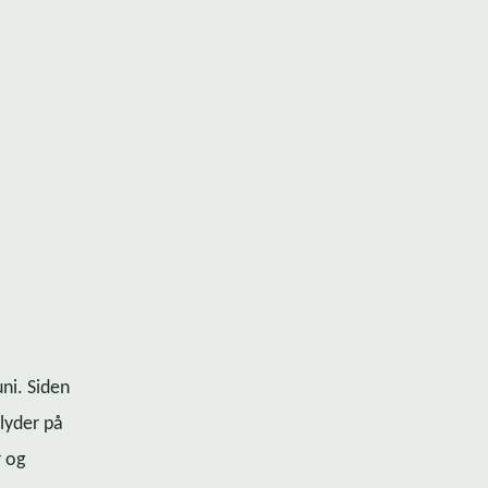
uni. Siden
 lyder på
r og