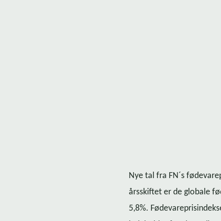
Nye tal fra FN´s fø­de­va­re
årsskiftet er de globale 
5,8%. Fø­de­va­re­pri­sin­