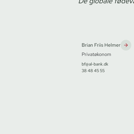
De globale fødeva
Brian Friis Helmer
Privatøkonom
bf@al-bank.dk
38 48 45 55