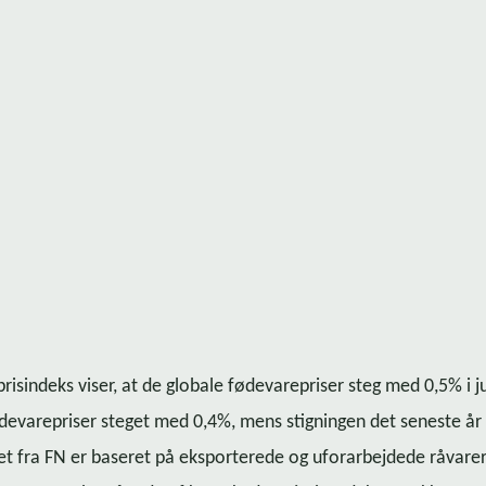
­pri­sin­deks viser, at de globale fødevarepriser steg med 0,5% i j
fødevarepriser steget med 0,4%, mens stigningen det seneste år
dek­set fra FN er baseret på eksporterede og uforarbejdede råvare