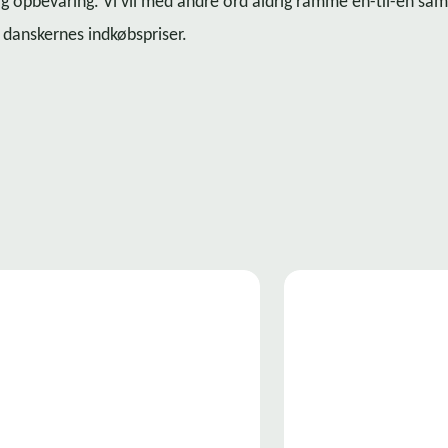
 og opbevaring. Vi vil med andre ord aldrig ramme en-til-en 
 danskernes indkøbspriser.