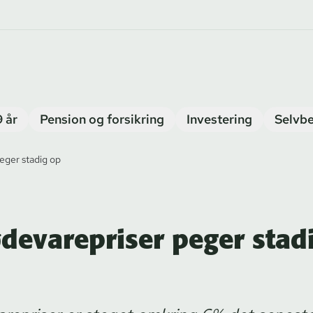
9 år
Pension og forsikring
Investering
Selvbe
eger stadig op
ødevarepriser peger stad