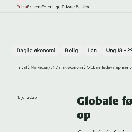
Privat
Erhverv
Foreninger
Private Banking
Daglig økonomi
Bolig
Lån
Ung 18 - 2
Privat
Markedsnyt
Dansk økonomi
Globale fødevarepriser p
Globale f
4. juli 2025
op