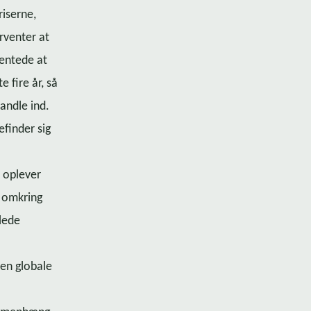
riserne,
orventer at
ventede at
 fire år, så
handle ind.
efinder sig
e oplever
å omkring
mlede
Den globale