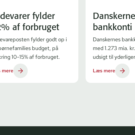
devarer fylder
Danskerne
% af forbruget
bankkonti
evareposten fylder godt op i
Danskernes bankk
børnefamilies budget, på
med 1.273 mia. kr.
ring 10-15% af forbruget.
udsigt til yderlige
 mere
Læs mere