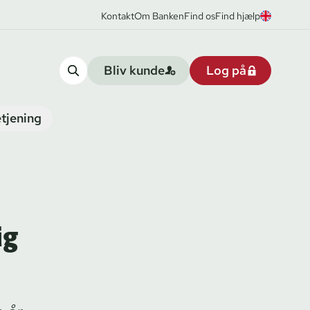
Kontakt
Om Banken
Find os
Find hjælp
Bliv kunde
Log på
tjening
ig