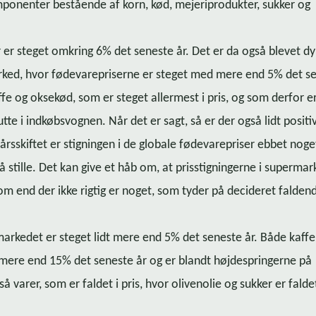
o­nen­ter bestående af korn, kød, me­je­ri­pro­duk­ter, sukker og
 er steget omkring 6% det seneste år. Det er da også blevet dy
d, hvor fø­de­va­re­pri­ser­ne er steget med mere end 5% det se
fe og oksekød, som er steget allermest i pris, og som derfor e
tte i indkøbsvognen. Når det er sagt, så er der også lidt positi
årsskiftet er stigningen i de globale fødevarepriser ebbet noge
å stille. Det kan give et håb om, at pris­stig­nin­ger­ne i superma
, om end der ikke rigtig er noget, som tyder på decideret falden
upermarkedet er steget lidt mere end 5% det seneste år. Både kaff
mere end 15% det seneste år og er blandt høj­desprin­ger­ne på
å varer, som er faldet i pris, hvor olivenolie og sukker er fald