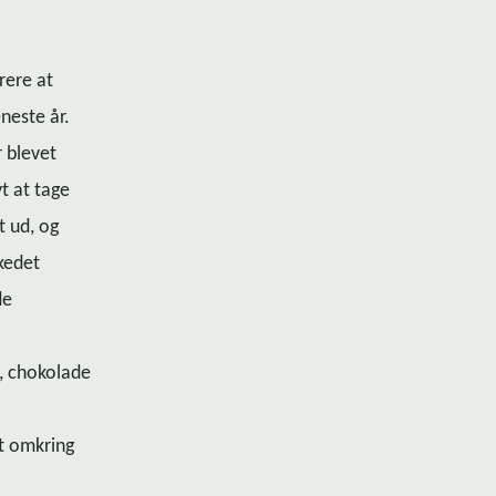
rere at
neste år.
r blevet
vt at tage
t ud, og
rkedet
de
e, chokolade
et omkring