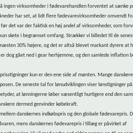
å ingen virksomheder i fø­de­va­re­hand­len forventet at sænke p
eder har set, at lidt flere fø­de­va­re­virk­som­he­der omvendt f
 før det var der faktisk en høj andel af virksomheder, som for
kun skete i begrænset omfang. Strækker vi billedet til de seneste
 dag næsten 30% højere, og det er altså blevet markant dyrere at 
 er dog gået ned i gear herhjemme, og den samlede inflation b
t prisstigninger kun er den ene side af mønten. Mange dansker
posen. De seneste tal for lønudviklingen viser lønstigninger p
betyder, at lønningerne løber væsentligt hurtigere end den sa
danskere dermed genvinder købekraft.
 mellem danskernes indkøbspris og den globale fødevarepris. 
åvaren, mens danskernes fødevarepris i tillæg er påvirket af