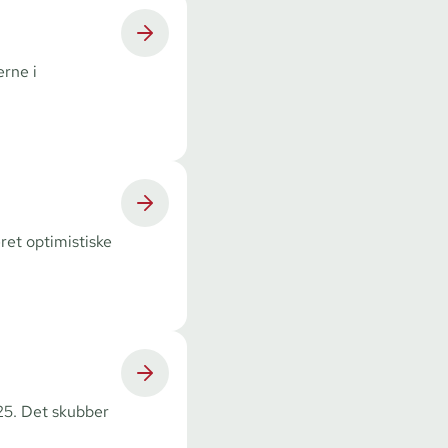
erne i
ret optimistiske
25. Det skubber