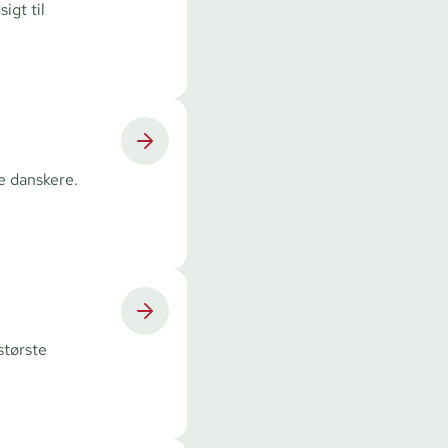
igt til
de danskere.
største