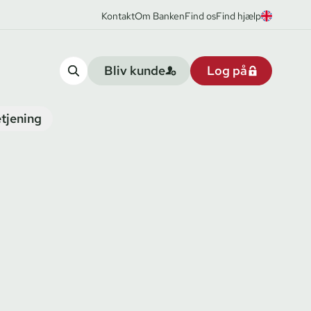
Kontakt
Om Banken
Find os
Find hjælp
Bliv kunde
Log på
tjening