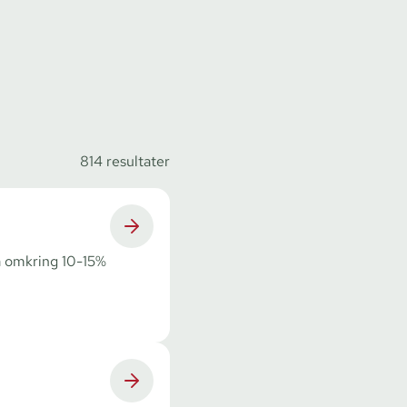
814
resultater
å omkring 10-15%