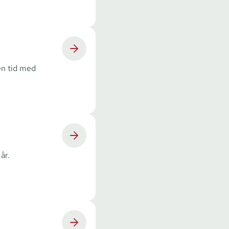
 en tid med
år.