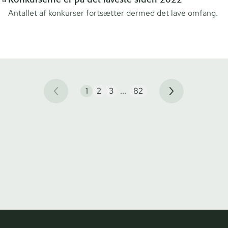
Antallet af konkurser fortsætter dermed det lave omfang.
1
2
3
...
82