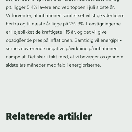
p.t. ligger 5,4% lavere end ved toppen i juli sidste år.
Vi forventer, at inflationen samlet set vil stige yderligere
herfra og til næste år ligge på 2%-3%. Løn­stig­nin­ger­ne
er i øjeblikket de kraftigste i 15 år, og det vil give
opadgående pres på inflationen. Samtidig vil ener­gi­pri­
ser­nes nuværende negative påvirkning på inflationen
dampe af. Det sker i takt med, at vi bevæger os gennem
sidste års måneder med fald i energipriserne.
Relaterede artikler