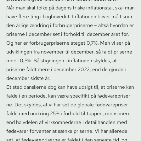
Når man skal tolke på dagens friske inflationstal, skal man
have flere ting i baghovedet. Inflationen bliver målt som
den årlige ændring i for­bru­ger­pri­ser­ne – altså hvordan er
priserne i december set i forhold til december året før.
Og her er for­bru­ger­pri­ser­ne steget 0,7%. Men vi ser på
udviklingen fra november til december, så faldt priserne
med -0,5%. Så stigningen i inflationen skyldes, at
priserne faldt mere i december 2022, end de gjorde i
december sidste år.
Et sted danskerne dog kan have udsigt til, at priserne kan
falde i en periode, kan være specifikt på fø­de­va­re­pri­ser­
ne. Det skyldes, at vi har set de globale fødevarepriser
falde med omkring 25% i forhold til toppen, mens mere
end halvdelen af virksomhederne i detailhandlen med
fødevarer forventer at sænke priserne. Vi har allerede
set, at fø­de­va­re­pri­ser­ne er faldet i den seneste tid, og