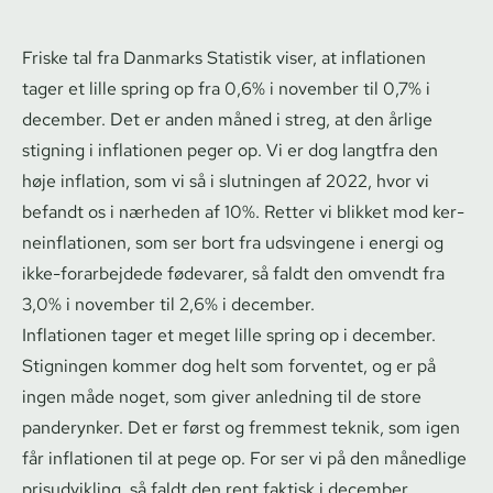
Friske tal fra Danmarks Statistik viser, at inflationen
tager et lille spring op fra 0,6% i november til 0,7% i
december. Det er anden måned i streg, at den årlige
stigning i inflationen peger op. Vi er dog langtfra den
høje inflation, som vi så i slutningen af 2022, hvor vi
befandt os i nærheden af 10%. Retter vi blikket mod ker­
ne­in­f­la­tio­nen, som ser bort fra udsvingene i energi og
ikke-forarbejdede fødevarer, så faldt den omvendt fra
3,0% i november til 2,6% i december.
Inflationen tager et meget lille spring op i december.
Stigningen kommer dog helt som forventet, og er på
ingen måde noget, som giver anledning til de store
panderynker. Det er først og fremmest teknik, som igen
får inflationen til at pege op. For ser vi på den månedlige
prisudvikling, så faldt den rent faktisk i december.