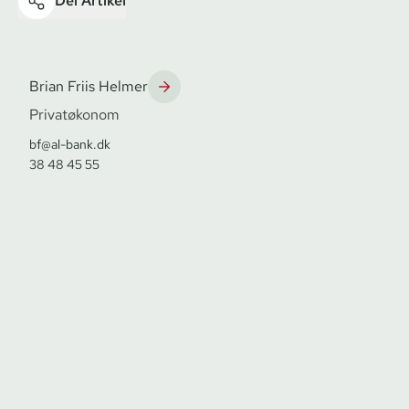
Del Artikel
Brian Friis Helmer
Privatøkonom
bf@al-bank.dk
38 48 45 55