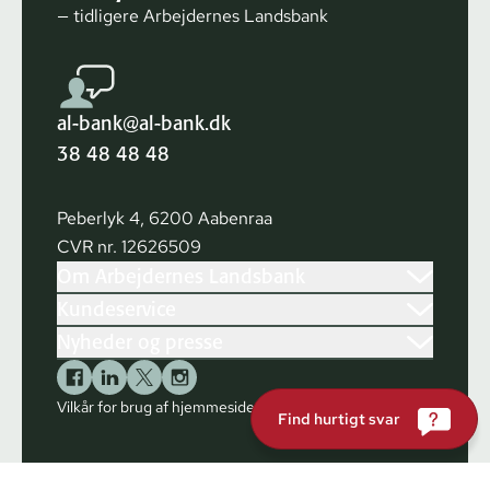
— tidligere Arbejdernes Landsbank
al-bank@al-bank.dk
38 48 48 48
Peberlyk 4, 6200 Aabenraa
CVR nr. 12626509
Om Arbejdernes Landsbank
Kundeservice
Nyheder og presse
Vilkår for brug af hjemmesiden
Cookies
Find hurtigt svar