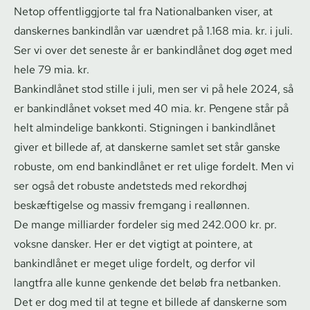
Netop of­fent­lig­gjor­te tal fra Nationalbanken viser, at
danskernes bankindlån var uændret på 1.168 mia. kr. i juli.
Ser vi over det seneste år er bankindlånet dog øget med
hele 79 mia. kr.
Bankindlånet stod stille i juli, men ser vi på hele 2024, så
er bankindlånet vokset med 40 mia. kr. Pengene står på
helt almindelige bankkonti. Stigningen i bankindlånet
giver et billede af, at danskerne samlet set står ganske
robuste, om end bankindlånet er ret ulige fordelt. Men vi
ser også det robuste andetsteds med rekordhøj
beskæftigelse og massiv fremgang i reallønnen.
De mange milliarder fordeler sig med 242.000 kr. pr.
voksne dansker. Her er det vigtigt at pointere, at
bankindlånet er meget ulige fordelt, og derfor vil
langtfra alle kunne genkende det beløb fra netbanken.
Det er dog med til at tegne et billede af danskerne som