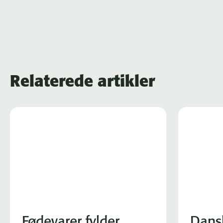
Relaterede artikler
Fødevarer fylder
Dans