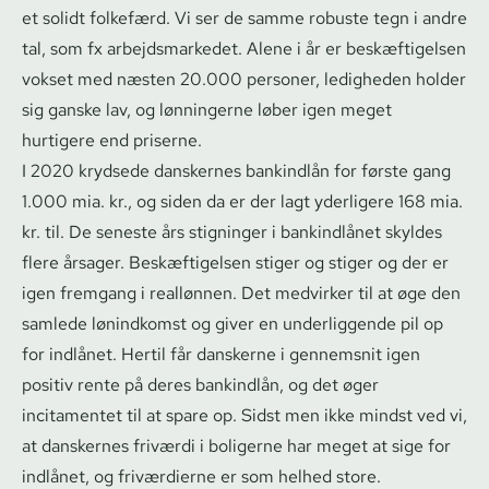
et solidt folkefærd. Vi ser de samme robuste tegn i andre
tal, som fx ar­bejds­mar­ke­det. Alene i år er beskæftigelsen
vokset med næsten 20.000 personer, ledigheden holder
sig ganske lav, og lønningerne løber igen meget
hurtigere end priserne.
I 2020 krydsede danskernes bankindlån for første gang
1.000 mia. kr., og siden da er der lagt yderligere 168 mia.
kr. til. De seneste års stigninger i bankindlånet skyldes
flere årsager. Beskæftigelsen stiger og stiger og der er
igen fremgang i reallønnen. Det medvirker til at øge den
samlede lønindkomst og giver en underliggende pil op
for indlånet. Hertil får danskerne i gennemsnit igen
positiv rente på deres bankindlån, og det øger
incitamentet til at spare op. Sidst men ikke mindst ved vi,
at danskernes friværdi i boligerne har meget at sige for
indlånet, og friværdierne er som helhed store.