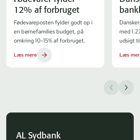
12% af forbruget
bank
Fødevareposten fylder godt op i
Dansker
en børnefamilies budget, på
med 1.27
omkring 10-15% af forbruget.
udsigt ti
Læs mere
Læs mer
AL Sydbank