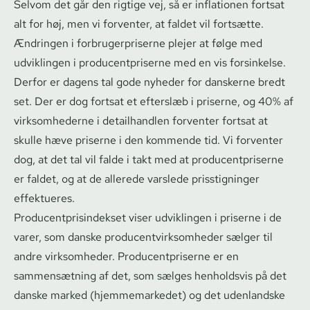
Selvom det går den rigtige vej, så er inflationen fortsat
alt for høj, men vi forventer, at faldet vil fortsætte.
Ændringen i for­bru­ger­pri­ser­ne plejer at følge med
udviklingen i pro­du­cent­pri­ser­ne med en vis forsinkelse.
Derfor er dagens tal gode nyheder for danskerne bredt
set. Der er dog fortsat et efterslæb i priserne, og 40% af
virksomhederne i detailhandlen forventer fortsat at
skulle hæve priserne i den kommende tid. Vi forventer
dog, at det tal vil falde i takt med at pro­du­cent­pri­ser­ne
er faldet, og at de allerede varslede prisstigninger
effektueres.
Pro­du­cent­pri­sin­dek­set viser udviklingen i priserne i de
varer, som danske pro­du­centvirk­som­he­der sælger til
andre virksomheder. Pro­du­cent­pri­ser­ne er en
sammensætning af det, som sælges henholdsvis på det
danske marked (hjemmemarkedet) og det udenlandske