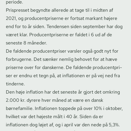
periode.
Prispresset begyndte allerede at tage til i midten af
2021, og pro­du­cent­pri­ser­ne er fortsat markant højere
end for to år siden. Tendensen siden september har dog
været klar. Pro­du­cent­pri­ser­ne er faldet i 6 ud af de
seneste 8 måneder.
De faldende pro­du­cent­pri­ser varsler også godt nyt for
forbrugerne. Det sænker nemlig behovet for at hæve
priserne over for danskerne. De faldende pro­du­cent­pri­
ser er endnu et tegn på, at inflationen er på vej ned fra
tinderne.
Den høje inflation har det seneste år gjort det omkring
2.000 kr. dyrere hver måned at være en dansk
børnefamilie. Inflationen toppede på over 10% i oktober,
hvilket var det højeste målt i 40 år. Siden da er
inflationen dog løjet af, og i april var den nede på 5,3%.