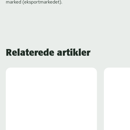
marked (eks­port­mar­ke­det).
Relaterede artikler