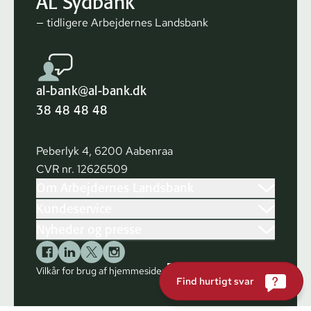
AL Sydbank
— tidligere Arbejdernes Landsbank
al-bank@al-bank.dk
38 48 48 48
Peberlyk 4, 6200 Aabenraa
CVR nr. 12626509
Om Arbejdernes Landsbank
Kundeservice
Nyheder og presse
Vilkår for brug af hjemmesiden
Cookies
Find hurtigt svar