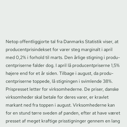
Netop of­fent­lig­gjor­te tal fra Danmarks Statistik viser, at
pro­du­cent­pri­sin­dek­set for varer steg marginalt i april
med 0,2% i forhold til marts. Den årlige stigning i pro­du­
cent­pri­ser­ne falder dog. I april lå pro­du­cent­pri­ser­ne 1,5%
højere end for et år siden. Tilbage i august, da pro­du­
cent­pri­ser­ne toppede, lå stigningen i svimlende 38%.
Prispresset letter for virksomhederne. De priser, danske
virksomheder skal betale for deres varer, er kravlet
markant ned fra toppen i august. Virksomhederne kan
for en stund tørre sveden af panden, efter at have været
presset af meget kraftige prisstigninger gennem en lang