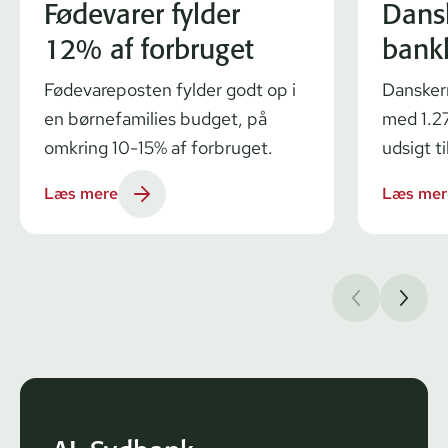
Fødevarer fylder
Dans
12% af forbruget
bank
Fødevareposten fylder godt op i
Dansker
en børnefamilies budget, på
med 1.27
omkring 10-15% af forbruget.
udsigt ti
Læs mere
Læs mer