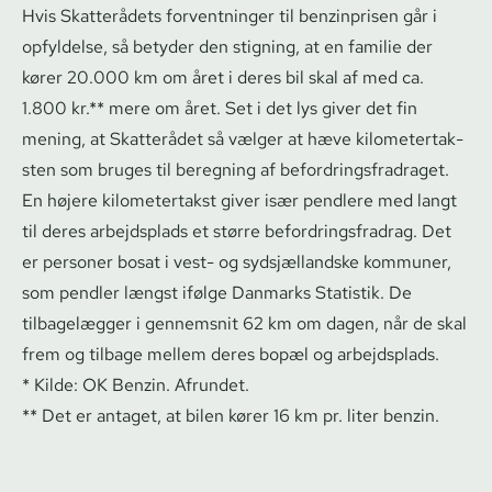
Hvis Skatterådets forventninger til benzinprisen går i
opfyldelse, så betyder den stigning, at en familie der
kører 20.000 km om året i deres bil skal af med ca.
1.800 kr.** mere om året. Set i det lys giver det fin
mening, at Skatterådet så vælger at hæve ki­lo­me­tertak­
sten som bruges til beregning af be­for­drings­fradra­get.
En højere kilometertakst giver især pendlere med langt
til deres arbejdsplads et større be­for­drings­fradrag. Det
er personer bosat i vest- og sydsjællandske kommuner,
som pendler længst ifølge Danmarks Statistik. De
tilbagelægger i gennemsnit 62 km om dagen, når de skal
frem og tilbage mellem deres bopæl og arbejdsplads.
* Kilde: OK Benzin. Afrundet.
** Det er antaget, at bilen kører 16 km pr. liter benzin.