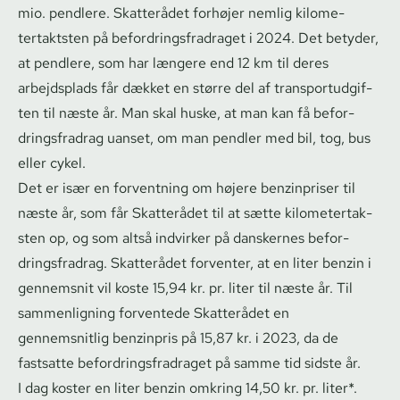
mio. pendlere. Skatterådet forhøjer nemlig ki­lo­me­
tertakt­sten på be­for­drings­fradra­get i 2024. Det betyder,
at pendlere, som har længere end 12 km til deres
arbejdsplads får dækket en større del af trans­portud­gif­
ten til næste år. Man skal huske, at man kan få be­for­
drings­fradrag uanset, om man pendler med bil, tog, bus
eller cykel.
Det er især en forventning om højere benzinpriser til
næste år, som får Skatterådet til at sætte ki­lo­me­tertak­
sten op, og som altså indvirker på danskernes be­for­
drings­fradrag. Skatterådet forventer, at en liter benzin i
gennemsnit vil koste 15,94 kr. pr. liter til næste år. Til
sammenligning forventede Skatterådet en
gennemsnitlig benzinpris på 15,87 kr. i 2023, da de
fastsatte be­for­drings­fradra­get på samme tid sidste år.
I dag koster en liter benzin omkring 14,50 kr. pr. liter*.