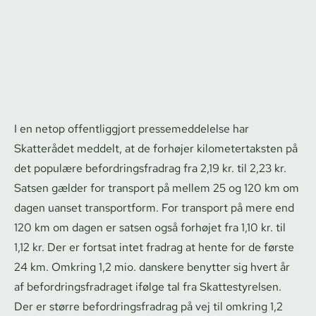
I en netop offentliggjort pres­se­med­del­el­se har
Skatterådet meddelt, at de forhøjer ki­lo­me­tertak­sten på
det populære be­for­drings­fradrag fra 2,19 kr. til 2,23 kr.
Satsen gælder for transport på mellem 25 og 120 km om
dagen uanset transportform. For transport på mere end
120 km om dagen er satsen også forhøjet fra 1,10 kr. til
1,12 kr. Der er fortsat intet fradrag at hente for de første
24 km. Omkring 1,2 mio. danskere benytter sig hvert år
af be­for­drings­fradra­get ifølge tal fra Skat­testy­rel­sen.
Der er større be­for­drings­fradrag på vej til omkring 1,2