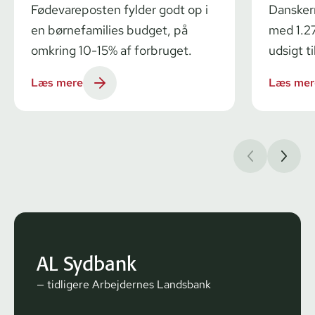
Fødevareposten fylder godt op i
Dansker
en børnefamilies budget, på
med 1.27
omkring 10-15% af forbruget.
udsigt ti
Læs mere
Læs mer
AL Sydbank
— tidligere Arbejdernes Landsbank