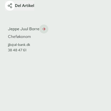
Del Artikel
Jeppe Juul Borre
Cheføkonom
jjb@al-bank.dk
38 48 47 61