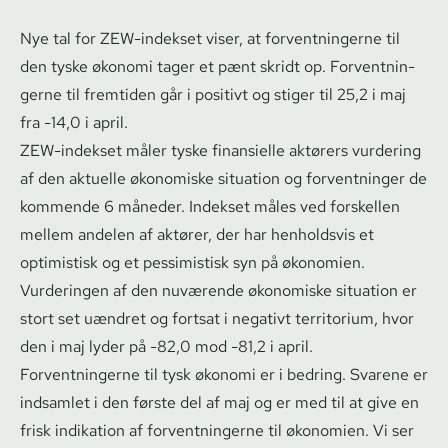
Nye tal for ZEW-indekset viser, at for­vent­nin­ger­ne til
den tyske økonomi tager et pænt skridt op. For­vent­nin­
ger­ne til fremtiden går i positivt og stiger til 25,2 i maj
fra -14,0 i april.
ZEW-indekset måler tyske finansielle aktørers vurdering
af den aktuelle økonomiske situation og forventninger de
kommende 6 måneder. Indekset måles ved forskellen
mellem andelen af aktører, der har henholdsvis et
optimistisk og et pessimistisk syn på økonomien.
Vurderingen af den nuværende økonomiske situation er
stort set uændret og fortsat i negativt territorium, hvor
den i maj lyder på -82,0 mod -81,2 i april.
For­vent­nin­ger­ne til tysk økonomi er i bedring. Svarene er
indsamlet i den første del af maj og er med til at give en
frisk indikation af for­vent­nin­ger­ne til økonomien. Vi ser