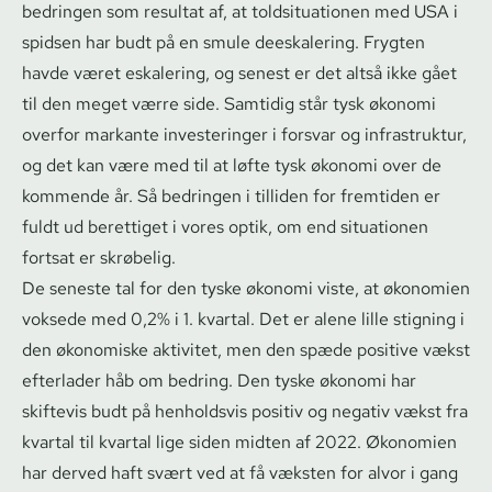
bedringen som resultat af, at told­si­tu­a­tio­nen med USA i
spidsen har budt på en smule deeskalering. Frygten
havde været eskalering, og senest er det altså ikke gået
til den meget værre side. Samtidig står tysk økonomi
overfor markante investeringer i forsvar og infrastruktur,
og det kan være med til at løfte tysk økonomi over de
kommende år. Så bedringen i tilliden for fremtiden er
fuldt ud berettiget i vores optik, om end situationen
fortsat er skrøbelig.
De seneste tal for den tyske økonomi viste, at økonomien
voksede med 0,2% i 1. kvartal. Det er alene lille stigning i
den økonomiske aktivitet, men den spæde positive vækst
efterlader håb om bedring. Den tyske økonomi har
skiftevis budt på henholdsvis positiv og negativ vækst fra
kvartal til kvartal lige siden midten af 2022. Økonomien
har derved haft svært ved at få væksten for alvor i gang