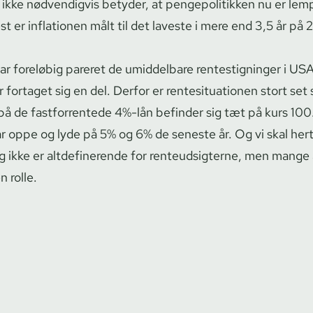
se ikke nødvendigvis betyder, at pen­gepo­li­tik­ken nu er le
t er inflationen målt til det laveste i mere end 3,5 år på
r foreløbig pareret de umiddelbare ren­testig­nin­ger i US
ortaget sig en del. Derfor er ren­te­si­tu­a­tio­nen stort set
 på de fastforrentede 4%-lån befinder sig tæt på kurs 10
ar oppe og lyde på 5% og 6% de seneste år. Og vi skal hert
g ikke er altdefinerende for ren­teud­sig­ter­ne, men mange
n rolle.