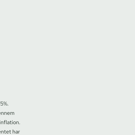
75%.
Gennem
nflation.
ntet har