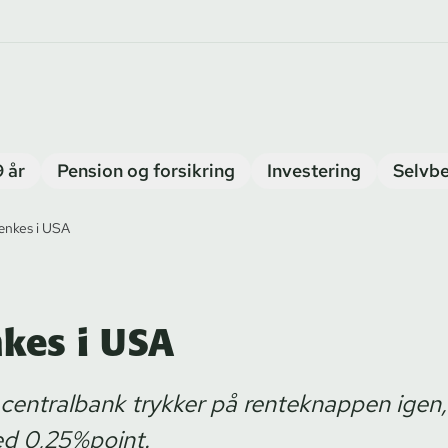
9 år
Pension og forsikring
Investering
Selvbe
ænkes i USA
kes i USA
centralbank trykker på renteknappen igen,
d 0,25%point.