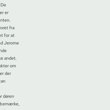
. De
er er
enten.
oret fra
t for at
and Jerome
ende
ke andet.
unkter om
er der
kan
år døren
t bemærke,