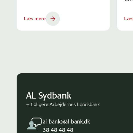
Læs mere
Læs
AL Sydbank
— tidligere Arbejdernes Landsbank
al-bank@al-bank.dk
38 48 48 48