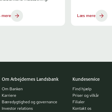
 mere
Læs mere
Om Arbejdernes Landsbank
Kundeservice
Om Banken
Find hjælp
Karriere
Priser og vilkår
Bæredygtighed og governance
Filialer
Investor relations
Kontakt os