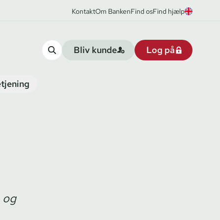
Kontakt
Om Banken
Find os
Find hjælp
Bliv kunde
Log på
tjening
 og