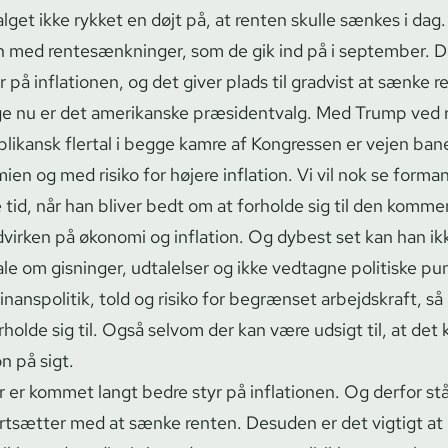
al­get ikke rykket en døjt på, at renten skulle sænkes i dag
 med ren­tes­ænk­nin­ger, som de gik ind på i september. D
på inflationen, og det giver plads til gradvist at sænke r
ge nu er det amerikanske præsidentvalg. Med Trump ved r
ublikansk flertal i begge kamre af Kongressen er vejen bane
ien og med risiko for højere inflation. Vi vil nok se form
tid, når han bliver bedt om at forholde sig til den komm
ndvirken på økonomi og inflation. Og dybest set kan han ik
ale om gisninger, udtalelser og ikke vedtagne politiske p
inanspolitik, told og risiko for begrænset arbejdskraft, så 
rholde sig til. Også selvom der kan være udsigt til, at det 
on på sigt.
der er kommet langt bedre styr på inflationen. Og derfor st
fortsætter med at sænke renten. Desuden er det vigtigt a