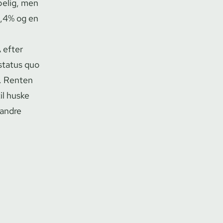
mpelig, men
 2,4% og en
A efter
 status quo
0. Renten
il huske
 andre