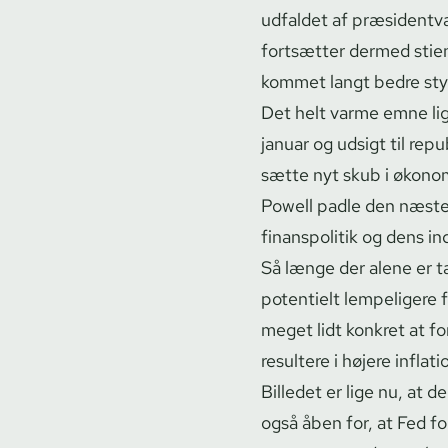
udfaldet af præ­si­dentv
fortsætter dermed stien
kommet langt bedre styr 
Det helt varme emne li
januar og udsigt til rep
sætte nyt skub i økonom
Powell padle den næste 
finanspolitik og dens i
Så længe der alene er t
potentielt lempeligere f
meget lidt konkret at fo
resultere i højere inflati
Billedet er lige nu, at 
også åben for, at Fed 