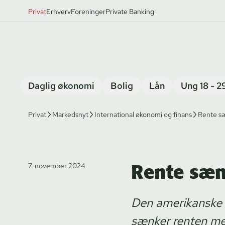
Privat
Erhverv
Foreninger
Private Banking
Daglig økonomi
Bolig
Lån
Ung 18 - 2
Privat
Markedsnyt
International økonomi og finans
Rente s
Rente sæn
7. november 2024
Den amerikanske 
sænker renten me