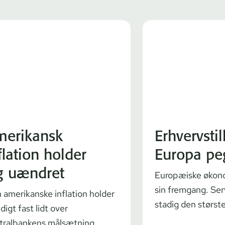
merikansk
Erhvervstil
flation holder
Europa pe
g uændret
Europæiske økono
sin fremgang. Ser
 amerikanske inflation holder
stadig den størst
igt fast lidt over
tralbankens målsætning.