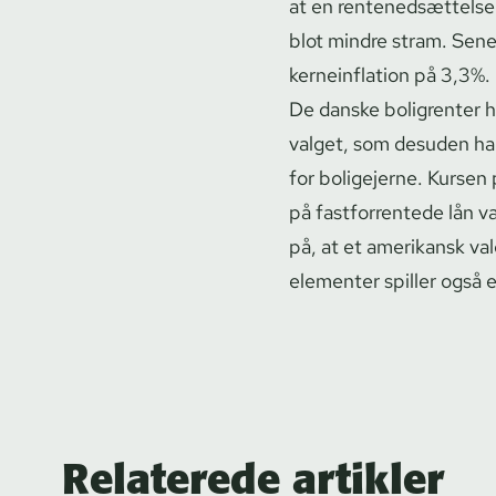
at en ren­te­ned­sæt­tel­
blot mindre stram. Senes
kerneinflation på 3,3%.
De danske boligrenter ha
valget, som desuden har f
for boligejerne. Kursen
på fastforrentede lån v
på, at et amerikansk val
elementer spiller også e
Relaterede artikler