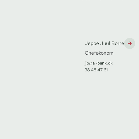
Jeppe Juul Borre
Cheføkonom
jjb@al-bank.dk
38 48 47 61