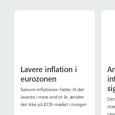
Lavere inflation i
A
eurozonen
in
si
Selvom inflationen falder til det
laveste i mere end et år, ændrer
Den
det ikke på ECB-mødet i morgen
stæd
cen