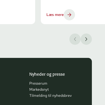
Læs mere
Nyheder og presse
Presserum
Markedsnyt
Tilmelding til nyhedsbrev