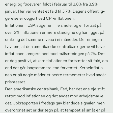
energi og fødevarer, faldt i februar til 3,8% fra 3,9% i
januar. Her var ventet et fald til 3,7%. Dagens of­fent­lig­
gø­rel­se er opgjort ved CPI-inflationen.
Inflationen i USA stiger en lille smule, og er fortsat på
over 3%. Inflationen er mere stædig nu og har ligget på
omkring det samme niveau i ni måneder. Der er ingen
tvivl om, at den amerikanske centralbank gerne vil have
inflationen længere ned mod målsætningen på 2%. Det
er dog positivt, at ker­ne­in­f­la­tio­nen fortsætter sit fald, om
end det går langsommere end forventet. Ker­ne­in­f­la­tio­
nen er på nogle måder et bedre termometer hvad angår
prispresset.
Den amerikanske centralbank, Fed, har det ene øje stift
rettet mod inflationen og det andet mod ar­bejds­mar­ke­
det. Jobrapporten i fredags gav blandede signaler, men
overordnet set er der tegn på, at tempoet så småt er på