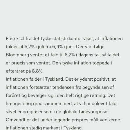
Friske tal fra det tyske sta­ti­stik­kon­tor viser, at inflationen
falder til 6,2% i juli fra 6,4% i juni. Der var ifølge
Bloomberg ventet et fald til 6,2% i dagens tal, så faldet
er præcis som ventet. Den tyske inflation toppede i
efteråret på 8,8%.
Inflationen falder i Tyskland. Det er yderst positivt, at
inflationen fortsætter tendensen fra begyndelsen af
foråret og bevæger sig i den helt rigtige retning. Det
hænger i høj grad sammen med, at vi har oplevet fald i
såvel energipriser som i de globale fødevarepriser.
Omvendt er det underliggende prispres målt ved ker­ne­
in­f­la­tio­nen stadig markant i Tyskland.