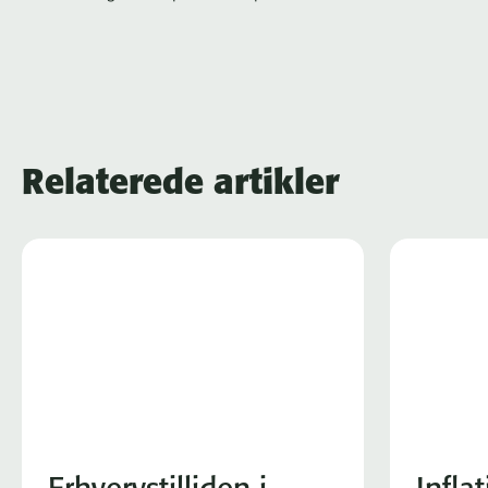
Relaterede artikler
Erhvervstilliden i
Infla