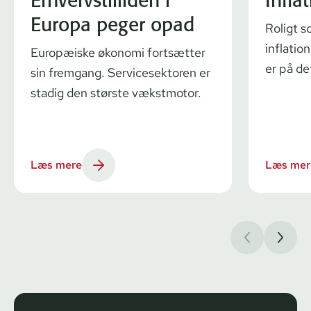
Europa peger opad
Roligt s
inflatio
Europæiske økonomi fortsætter
er på de
sin fremgang. Servicesektoren er
stadig den største vækstmotor.
Læs mere
Læs mer