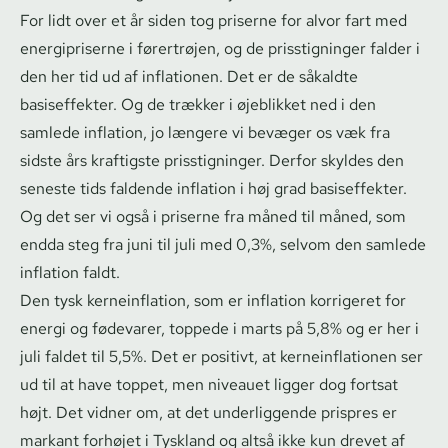
For lidt over et år siden tog priserne for alvor fart med
energipriserne i førertrøjen, og de prisstigninger falder i
den her tid ud af inflationen. Det er de såkaldte
basiseffekter. Og de trækker i øjeblikket ned i den
samlede inflation, jo længere vi bevæger os væk fra
sidste års kraftigste prisstigninger. Derfor skyldes den
seneste tids faldende inflation i høj grad basiseffekter.
Og det ser vi også i priserne fra måned til måned, som
endda steg fra juni til juli med 0,3%, selvom den samlede
inflation faldt.
Den tysk kerneinflation, som er inflation korrigeret for
energi og fødevarer, toppede i marts på 5,8% og er her i
juli faldet til 5,5%. Det er positivt, at ker­ne­in­f­la­tio­nen ser
ud til at have toppet, men niveauet ligger dog fortsat
højt. Det vidner om, at det underliggende prispres er
markant forhøjet i Tyskland og altså ikke kun drevet af