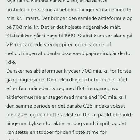
Nye tal fra Nationalbanken viser, at de danske
husholdningers egne ak­tie­be­hold­nin­ger voksede med 19
mia. kr. i marts. Det bringer den samlede aktieformue op
på 708 mia. kr. Det er det højeste nogensinde målt.
Statistikken går tilbage til 1999. Statistikken ser alene på
VP-registrerede værdipapirer, og en stor del af
beholdningen af udenlandske værdipapirer indgår derfor
ikke.
Danskernes aktieformuer krydser 700 mia. kr. for første
gang nogensinde. Den rekordhøje aktieformue er nået
efter fem måneder i streg med flot fremgang, hvor
aktieformuerne er steget med mere end 100 mia. kr. I
den samme periode er det danske C25-indeks vokset
med 20%, og den flotte vækst smitter af på ak­tie­be­hold­
nin­ger­ne. Lykken for aktier er dog vendt i april, og det
kan sætte en stopper for den flotte stime for