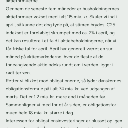
aktieformuerne.
Gennem de seneste fem måneder er hus­hold­nin­ger­nes
aktieformuer vokset med i alt 115 mia. kr. Skuler vi ind i
april, så kunne det dog tyde på, at stimen brydes. C25-
indekset er foreløbigt skrumpet med ca. 2% i april, og
det kan resultere i et fald i ak­tie­be­hold­nin­ger­ne, når vi
får friske tal for april. April har generelt været en sur
måned på ak­tie­mar­ke­der­ne, hvor de fleste af de
toneangivende aktieindeks rundt om i verden ligger i
rødt terræn.
Retter vi blikket mod obligationerne, så lyder danskernes
ob­liga­tions­for­mue på i alt 74 mia. kr. ved udgangen af
marts. Det er 1,2 mia. kr. mere end i måneden før.
Sammenligner vi med for et år siden, er ob­liga­tions­for­
mu­en hele 18 mia. kr. større i dag.
Interessen for ob­liga­tions­in­ve­ste­rin­ger er blusset op igen