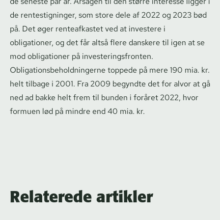
de seneste par år. Årsagen til den større interesse ligger i
de ren­testig­nin­ger, som store dele af 2022 og 2023 bød
på. Det øger renteafkastet ved at investere i
obligationer, og det får altså flere danskere til igen at se
mod obligationer på in­ve­ste­rings­fron­ten.
Ob­liga­tions­be­hold­nin­ger­ne toppede på mere 190 mia. kr.
helt tilbage i 2001. Fra 2009 begyndte det for alvor at gå
ned ad bakke helt frem til bunden i foråret 2022, hvor
formuen lød på mindre end 40 mia. kr.
Relaterede artikler