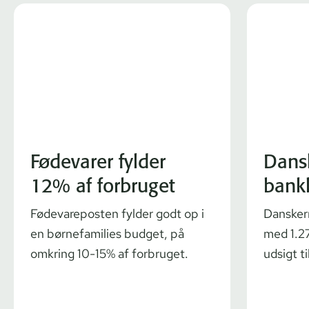
Fødevarer fylder
Dans
12% af forbruget
bank
Fødevareposten fylder godt op i
Dansker
en børnefamilies budget, på
med 1.27
omkring 10-15% af forbruget.
udsigt ti