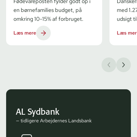
Fødevareposten fylder godt op i
Dansker
en børnefamilies budget, på
med 1.27
omkring 10-15% af forbruget.
udsigt ti
Læs mere
Læs mer
AL Sydbank
— tidligere Arbejdernes Landsbank