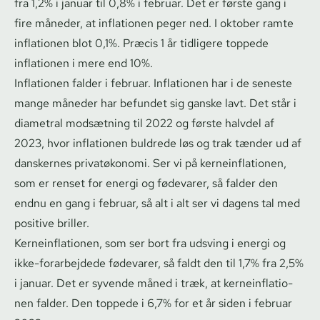
fra 1,2% i januar til 0,8% i februar. Det er første gang i
fire måneder, at inflationen peger ned. I oktober ramte
inflationen blot 0,1%. Præcis 1 år tidligere toppede
inflationen i mere end 10%.
Inflationen falder i februar. Inflationen har i de seneste
mange måneder har befundet sig ganske lavt. Det står i
diametral modsætning til 2022 og første halvdel af
2023, hvor inflationen buldrede løs og trak tænder ud af
danskernes privatøkonomi. Ser vi på ker­ne­in­f­la­tio­nen,
som er renset for energi og fødevarer, så falder den
endnu en gang i februar, så alt i alt ser vi dagens tal med
positive briller.
Ker­ne­in­f­la­tio­nen, som ser bort fra udsving i energi og
ikke-forarbejdede fødevarer, så faldt den til 1,7% fra 2,5%
i januar. Det er syvende måned i træk, at ker­ne­in­f­la­tio­
nen falder. Den toppede i 6,7% for et år siden i februar