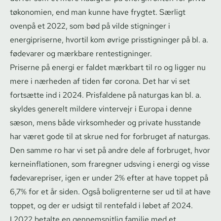
tø­ko­no­mi­en, end man kunne have frygtet. Særligt
ovenpå et 2022, som bød på vilde stigninger i
energipriserne, hvortil kom øvrige prisstigninger på bl. a.
fødevarer og mærkbare ren­testig­nin­ger.
Priserne på energi er faldet mærkbart til ro og ligger nu
mere i nærheden af tiden før corona. Det har vi set
fortsætte ind i 2024. Prisfaldene på naturgas kan bl. a.
skyldes generelt mildere vintervejr i Europa i denne
sæson, mens både virksomheder og private husstande
har været gode til at skrue ned for forbruget af naturgas.
Den samme ro har vi set på andre dele af forbruget, hvor
ker­ne­in­f­la­tio­nen, som fraregner udsving i energi og visse
fødevarepriser, igen er under 2% efter at have toppet på
6,7% for et år siden. Også boligrenterne ser ud til at have
toppet, og der er udsigt til rentefald i løbet af 2024.
I 2022 betalte en gennemsnitlig familie med et