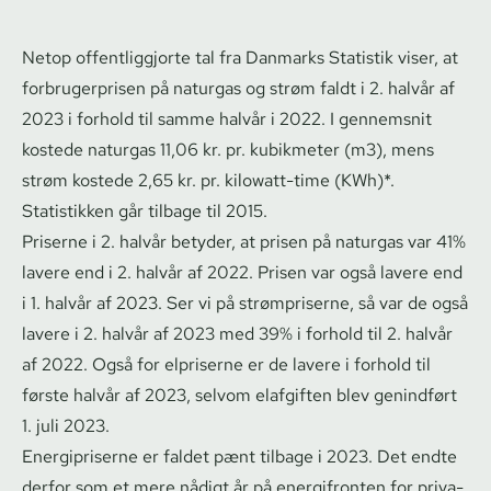
Netop of­fent­lig­gjor­te tal fra Danmarks Statistik viser, at
for­bru­ger­pri­sen på naturgas og strøm faldt i 2. halvår af
2023 i forhold til samme halvår i 2022. I gennemsnit
kostede naturgas 11,06 kr. pr. kubikmeter (m3), mens
strøm kostede 2,65 kr. pr. kilowatt-time (KWh)*.
Statistikken går tilbage til 2015.
Priserne i 2. halvår betyder, at prisen på naturgas var 41%
lavere end i 2. halvår af 2022. Prisen var også lavere end
i 1. halvår af 2023. Ser vi på strømpriserne, så var de også
lavere i 2. halvår af 2023 med 39% i forhold til 2. halvår
af 2022. Også for elpriserne er de lavere i forhold til
første halvår af 2023, selvom elafgiften blev genindført
1. juli 2023.
Energipriserne er faldet pænt tilbage i 2023. Det endte
derfor som et mere nådigt år på energifronten for pri­va­