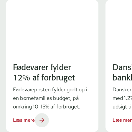
Fødevarer fylder
Dans
12% af forbruget
bank
Fødevareposten fylder godt op i
Dansker
en børnefamilies budget, på
med 1.27
omkring 10-15% af forbruget.
udsigt ti
Læs mere
Læs mer