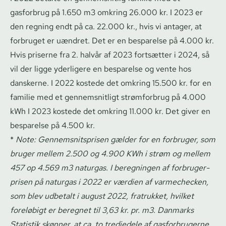
gasforbrug på 1.650 m3 omkring 26.000 kr. I 2023 er
den regning endt på ca. 22.000 kr., hvis vi antager, at
forbruget er uændret. Det er en besparelse på 4.000 kr.
Hvis priserne fra 2. halvår af 2023 fortsætter i 2024, så
vil der ligge yderligere en besparelse og vente hos
danskerne. I 2022 kostede det omkring 15.500 kr. for en
familie med et gennemsnitligt strømforbrug på 4.000
kWh I 2023 kostede det omkring 11.000 kr. Det giver en
besparelse på 4.500 kr.
*
Note: Gen­nem­snits­pri­sen gælder for en forbruger, som
bruger mellem 2.500 og 4.900 KWh i strøm og mellem
457 op 4.569 m3 naturgas. I beregningen af for­bru­ger­
pri­sen på naturgas i 2022 er værdien af varmechecken,
som blev udbetalt i august 2022, fratrukket, hvilket
foreløbigt er beregnet til 3,63 kr. pr. m3. Danmarks
Statistik skønner, at ca. to tredjedele af gasforbrugerne