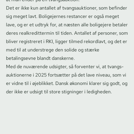
Det er ikke kun antallet af tvangs­auk­tio­ner, som befinder
sig meget lavt. Boligejernes restancer er også meget
lave, og er et udtryk for, at næsten alle boligejere betaler
deres re­al­kre­dit­ter­min til tiden. Antallet af personer, som
bliver registreret i RKI, ligger tilmed rekordlavt, og det er
med til at understrege den solide og stærke
betalingsevne blandt danskerne.
Med de nuværende udsigter, så forventer vi, at tvangs­
auk­tio­ner­ne i 2025 fortsætter på det lave niveau, som vi
er vidne til i øjeblikket. Dansk økonomi klarer sig godt, og
der ikke er udsigt til store stigninger i ledigheden.