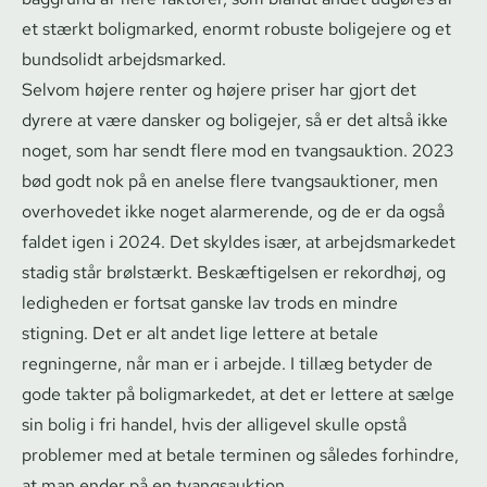
et stærkt boligmarked, enormt robuste boligejere og et
bundsolidt arbejdsmarked.
Selvom højere renter og højere priser har gjort det
dyrere at være dansker og boligejer, så er det altså ikke
noget, som har sendt flere mod en tvangsauktion. 2023
bød godt nok på en anelse flere tvangs­auk­tio­ner, men
overhovedet ikke noget alarmerende, og de er da også
faldet igen i 2024. Det skyldes især, at ar­bejds­mar­ke­det
stadig står brølstærkt. Beskæftigelsen er rekordhøj, og
ledigheden er fortsat ganske lav trods en mindre
stigning. Det er alt andet lige lettere at betale
regningerne, når man er i arbejde. I tillæg betyder de
gode takter på boligmarkedet, at det er lettere at sælge
sin bolig i fri handel, hvis der alligevel skulle opstå
problemer med at betale terminen og således forhindre,
at man ender på en tvangsauktion.