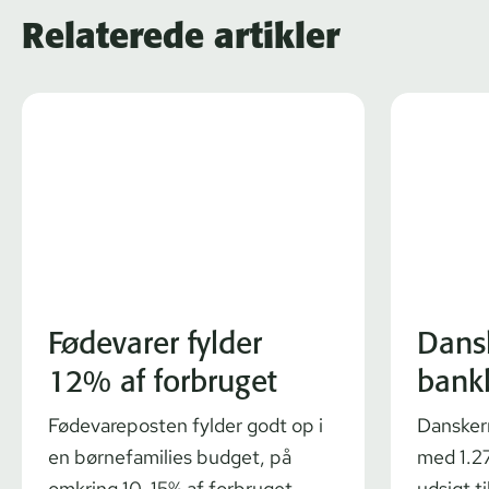
Relaterede artikler
Fødevarer fylder
Dans
12% af forbruget
bank
Fødevareposten fylder godt op i
Dansker
en børnefamilies budget, på
med 1.27
omkring 10-15% af forbruget.
udsigt ti