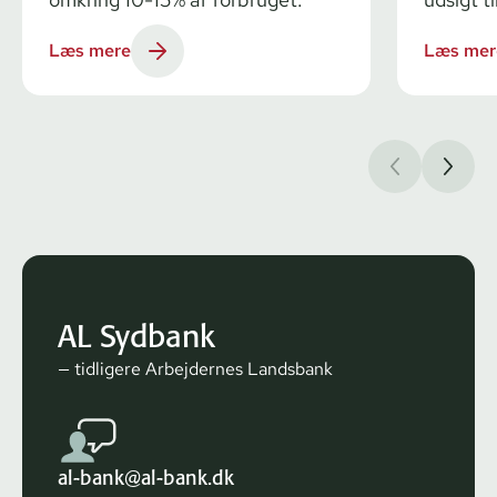
Læs mere
Læs mer
AL Sydbank
— tidligere Arbejdernes Landsbank
al-bank@al-bank.dk