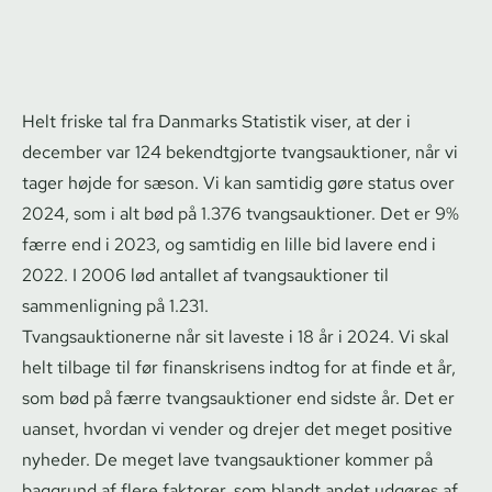
Helt friske tal fra Danmarks Statistik viser, at der i
december var 124 bekendtgjorte tvangs­auk­tio­ner, når vi
tager højde for sæson. Vi kan samtidig gøre status over
2024, som i alt bød på 1.376 tvangs­auk­tio­ner. Det er 9%
færre end i 2023, og samtidig en lille bid lavere end i
2022. I 2006 lød antallet af tvangs­auk­tio­ner til
sammenligning på 1.231.
Tvangs­auk­tio­ner­ne når sit laveste i 18 år i 2024. Vi skal
helt tilbage til før finanskrisens indtog for at finde et år,
som bød på færre tvangs­auk­tio­ner end sidste år. Det er
uanset, hvordan vi vender og drejer det meget positive
nyheder. De meget lave tvangs­auk­tio­ner kommer på
baggrund af flere faktorer, som blandt andet udgøres af