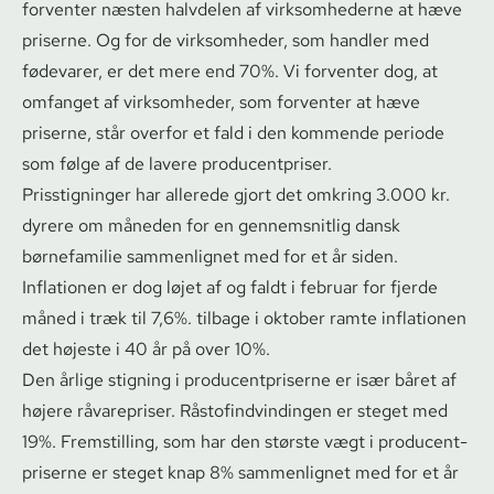
forventer næsten halvdelen af virksomhederne at hæve
priserne. Og for de virksomheder, som handler med
fødevarer, er det mere end 70%. Vi forventer dog, at
omfanget af virksomheder, som forventer at hæve
priserne, står overfor et fald i den kommende periode
som følge af de lavere pro­du­cent­pri­ser.
Prisstigninger har allerede gjort det omkring 3.000 kr.
dyrere om måneden for en gennemsnitlig dansk
børnefamilie sammenlignet med for et år siden.
Inflationen er dog løjet af og faldt i februar for fjerde
måned i træk til 7,6%. tilbage i oktober ramte inflationen
det højeste i 40 år på over 10%.
Den årlige stigning i pro­du­cent­pri­ser­ne er især båret af
højere råvarepriser. Rå­sto­find­vin­din­gen er steget med
19%. Fremstilling, som har den største vægt i pro­du­cent­
pri­ser­ne er steget knap 8% sammenlignet med for et år