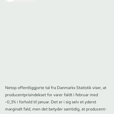
Netop of­fent­lig­gjor­te tal fra Danmarks Statistik viser, at
pro­du­cent­pri­sin­dek­set for varer faldt i februar med
-0,3% i forhold til januar. Det er i sig selv et yderst
marginalt fald, men det betyder samtidig, at pro­du­cent­