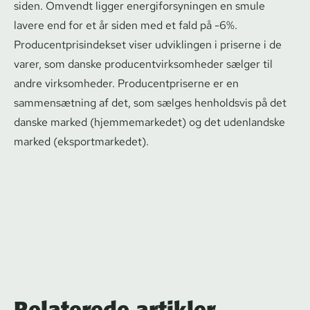
siden. Omvendt ligger ener­gi­for­sy­nin­gen en smule
lavere end for et år siden med et fald på -6%.
Pro­du­cent­pri­sin­dek­set viser udviklingen i priserne i de
varer, som danske pro­du­centvirk­som­he­der sælger til
andre virksomheder. Pro­du­cent­pri­ser­ne er en
sammensætning af det, som sælges henholdsvis på det
danske marked (hjemmemarkedet) og det udenlandske
marked (eks­port­mar­ke­det).
Relaterede artikler