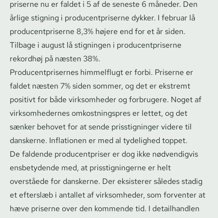
pri­ser­ne nu er faldet i 5 af de seneste 6 måneder. Den
årlige stigning i pro­du­cent­pri­ser­ne dykker. I februar lå
pro­du­cent­pri­ser­ne 8,3% højere end for et år siden.
Tilbage i august lå stigningen i pro­du­cent­pri­ser­ne
rekordhøj på næsten 38%.
Pro­du­cent­pri­ser­nes himmelflugt er forbi. Priserne er
faldet næsten 7% siden sommer, og det er ekstremt
positivt for både virksomheder og forbrugere. Noget af
virk­som­he­der­nes om­kost­nings­pres er lettet, og det
sænker behovet for at sende prisstigninger videre til
danskerne. Inflationen er med al tydelighed toppet.
De faldende pro­du­cent­pri­ser er dog ikke nødvendigvis
ensbetydende med, at pris­stig­nin­ger­ne er helt
overståede for danskerne. Der eksisterer således stadig
et efterslæb i antallet af virksomheder, som forventer at
hæve priserne over den kommende tid. I detailhandlen