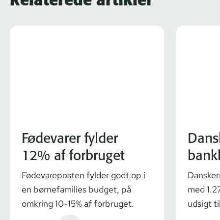
Fødevarer fylder
Dans
12% af forbruget
bank
Fødevareposten fylder godt op i
Dansker
en børnefamilies budget, på
med 1.27
omkring 10-15% af forbruget.
udsigt ti