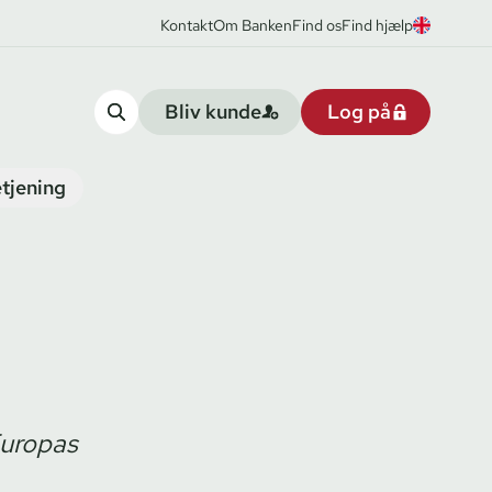
Kontakt
Om Banken
Find os
Find hjælp
Bliv kunde
Log på
tjening
Europas