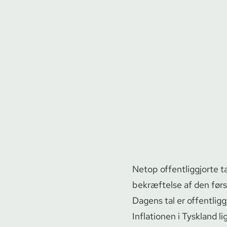
Netop of­fent­lig­gjor­te 
bekræftelse af den først
Dagens tal er offentliggjo
Inflationen i Tyskland li