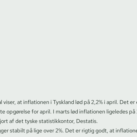
tal viser, at inflationen i Tyskland lød på 2,2% i april. Det er
e opgørelse for april. I marts lød inflationen ligeledes på
rt af det tyske sta­ti­stik­kon­tor, Destatis.
gger stabilt på lige over 2%. Det er rigtig godt, at inflation