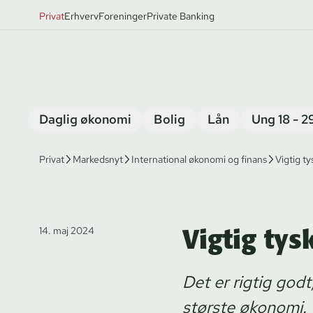
Privat
Erhverv
Foreninger
Private Banking
Daglig økonomi
Bolig
Lån
Ung 18 - 2
Privat
Markedsnyt
International økonomi og finans
Vigtig ty
Vigtig tys
14. maj 2024
Det er rigtig god
største økonomi.