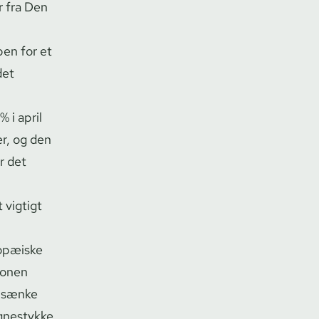
r fra Den
ppen for et
det
% i april
er, og den
er det
 vigtigt
ropæiske
io­nen
t sænke
regnestykke