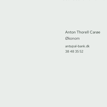
Anton Thorell Carøe
Økonom
ants@al-bank.dk
38 48 35 52