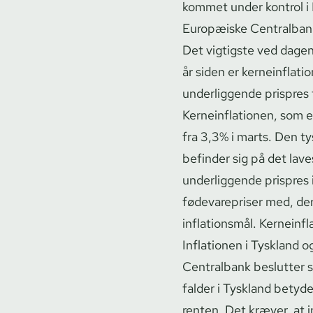
kommet under kontrol i 
Europæiske Centralban
Det vigtigste ved dagens t
år siden er ker­ne­in­f­l
underliggende prispres f
Ker­ne­in­f­la­tio­nen, so
fra 3,3% i marts. Den t
befinder sig på det laves
underliggende prispres i
fødevarepriser med, der
inflationsmål. Ker­ne­in­f
Inflationen i Tyskland 
Centralbank beslutter sig
falder i Tyskland betyd
renten. Det kræver, at in