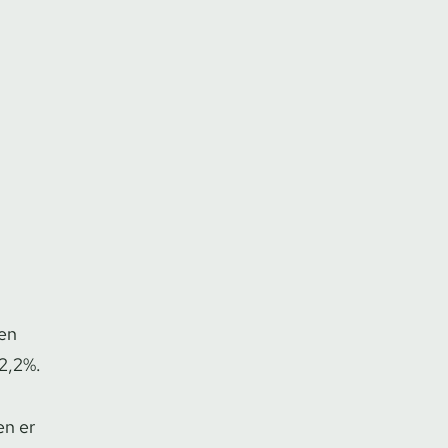
 en
 2,2%.
en er