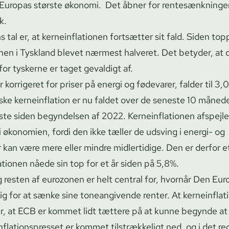
Europas største økonomi. Det åbner for ren­tes­ænk­nin­ge
k.
al er, at ker­ne­in­f­la­tio­nen fortsætter sit fald. Siden to
a­tio­nen i Tyskland blevet nærmest halveret. Det betyder, at 
or tyskerne er taget gevaldigt af.
m er korrigeret for priser på energi og fødevarer, falder til 3,0
yske kerneinflation er nu faldet over de seneste 10 måned
te siden begyndelsen af 2022. Ker­ne­in­f­la­tio­nen afspejl
 økonomien, fordi den ikke tæller de udsving i energi- og
 kan være mere eller mindre midlertidige. Den er derfor et
­la­tio­nen nåede sin top for et år siden på 5,8%.
og resten af eurozonen er helt central for, hvornår Den Eu
 for at sænke sine toneangivende renter. At ker­ne­in­f­la­t
er, at ECB er kommet lidt tættere på at kunne begynde a
­f­la­tions­pres­set er kommet tilstrækkeligt ned, og i det 