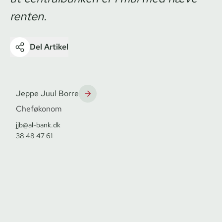
renten.
Del Artikel
Jeppe Juul Borre
Cheføkonom
jjb@al-bank.dk
38 48 47 61