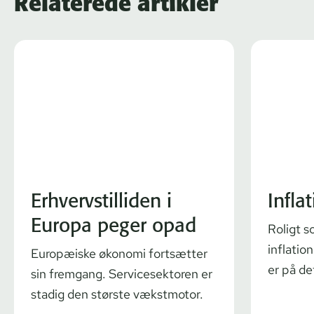
Relaterede artikler
Erhvervstilliden i
Infla
Europa peger opad
Roligt s
inflatio
Europæiske økonomi fortsætter
er på de
sin fremgang. Servicesektoren er
stadig den største vækstmotor.