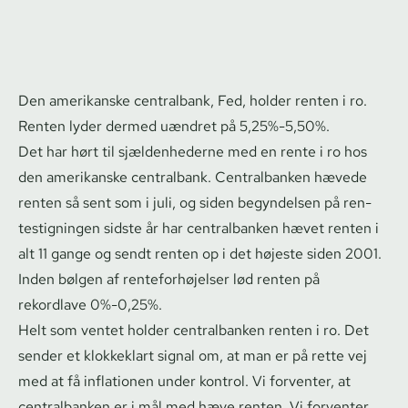
Den amerikanske centralbank, Fed, holder renten i ro.
Renten lyder dermed uændret på 5,25%-5,50%.
Det har hørt til sjældenhederne med en rente i ro hos
den amerikanske centralbank. Centralbanken hævede
renten så sent som i juli, og siden begyndelsen på ren­
testig­nin­gen sidste år har centralbanken hævet renten i
alt 11 gange og sendt renten op i det højeste siden 2001.
Inden bølgen af ren­te­for­hø­jel­ser lød renten på
rekordlave 0%-0,25%.
Helt som ventet holder centralbanken renten i ro. Det
sender et klokkeklart signal om, at man er på rette vej
med at få inflationen under kontrol. Vi forventer, at
centralbanken er i mål med hæve renten. Vi forventer