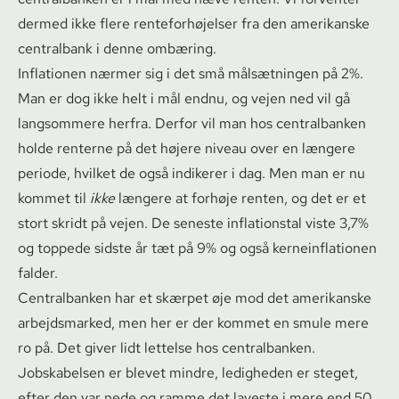
dermed ikke flere ren­te­for­hø­jel­ser fra den amerikanske
centralbank i denne ombæring.
Inflationen nærmer sig i det små målsætningen på 2%.
Man er dog ikke helt i mål endnu, og vejen ned vil gå
langsommere herfra. Derfor vil man hos centralbanken
holde renterne på det højere niveau over en længere
periode, hvilket de også indikerer i dag. Men man er nu
kommet til
ikke
længere at forhøje renten, og det er et
stort skridt på vejen. De seneste inflationstal viste 3,7%
og toppede sidste år tæt på 9% og også ker­ne­in­f­la­tio­nen
falder.
Centralbanken har et skærpet øje mod det amerikanske
arbejdsmarked, men her er der kommet en smule mere
ro på. Det giver lidt lettelse hos centralbanken.
Jobskabelsen er blevet mindre, ledigheden er steget,
efter den var nede og ramme det laveste i mere end 50