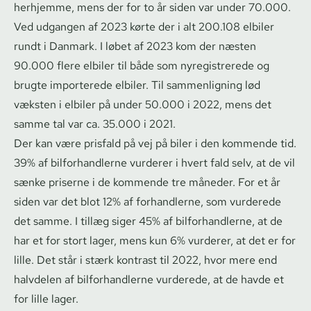
herhjemme, mens der for to år siden var under 70.000.
Ved udgangen af 2023 kørte der i alt 200.108 elbiler
rundt i Danmark. I løbet af 2023 kom der næsten
90.000 flere elbiler til både som nyregistrerede og
brugte importerede elbiler. Til sammenligning lød
væksten i elbiler på under 50.000 i 2022, mens det
samme tal var ca. 35.000 i 2021.
Der kan være prisfald på vej på biler i den kommende tid.
39% af bil­for­hand­ler­ne vurderer i hvert fald selv, at de vil
sænke priserne i de kommende tre måneder. For et år
siden var det blot 12% af forhandlerne, som vurderede
det samme. I tillæg siger 45% af bil­for­hand­ler­ne, at de
har et for stort lager, mens kun 6% vurderer, at det er for
lille. Det står i stærk kontrast til 2022, hvor mere end
halvdelen af bil­for­hand­ler­ne vurderede, at de havde et
for lille lager.