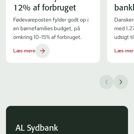
12% af forbruget
bank
Fødevareposten fylder godt op i
Dansker
en børnefamilies budget, på
med 1.27
omkring 10-15% af forbruget.
udsigt ti
Læs mere
Læs mer
AL Sydbank