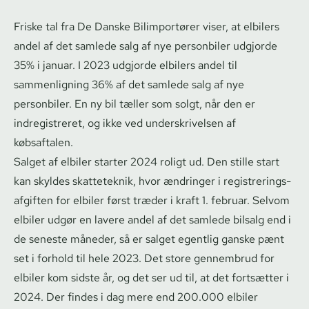
Friske tal fra De Danske Bilimportører viser, at elbilers
andel af det samlede salg af nye personbiler udgjorde
35% i januar. I 2023 udgjorde elbilers andel til
sammenligning 36% af det samlede salg af nye
personbiler. En ny bil tæller som solgt, når den er
indregistreret, og ikke ved un­der­skri­vel­sen af
købsaftalen.
Salget af elbiler starter 2024 roligt ud. Den stille start
kan skyldes skatteteknik, hvor ændringer i re­gi­stre­rings­
af­gif­ten for elbiler først træder i kraft 1. februar. Selvom
elbiler udgør en lavere andel af det samlede bilsalg end i
de seneste måneder, så er salget egentlig ganske pænt
set i forhold til hele 2023. Det store gennembrud for
elbiler kom sidste år, og det ser ud til, at det fortsætter i
2024. Der findes i dag mere end 200.000 elbiler