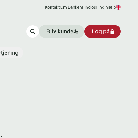
Kontakt
Om Banken
Find os
Find hjælp
Bliv kunde
Log på
tjening