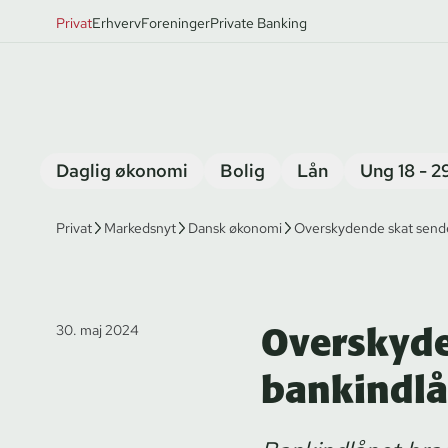
Privat
Erhverv
Foreninger
Private Banking
Daglig økonomi
Bolig
Lån
Ung 18 - 2
Privat
Markedsnyt
Dansk økonomi
Overskydende skat sende
Overskyde
30. maj 2024
bankindlå