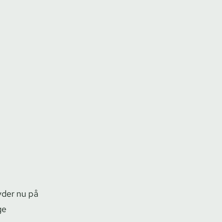
lyder nu på
ge