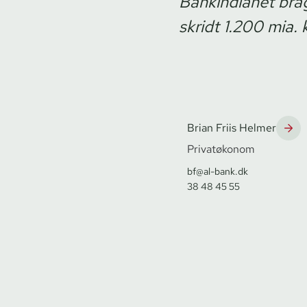
Bankindlånet brag
skridt 1.200 mia. k
Brian Friis Helmer
Privatøkonom
bf@al-bank.dk
38 48 45 55