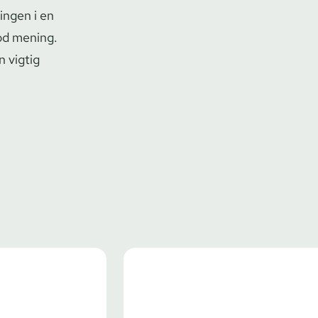
ingen i en
god mening.
n vigtig