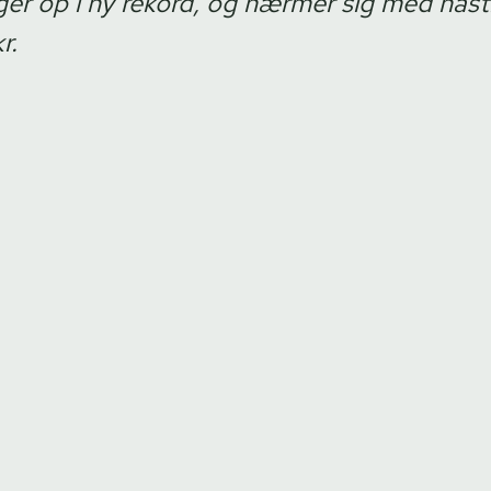
er op i ny rekord, og nærmer sig med hast
r.