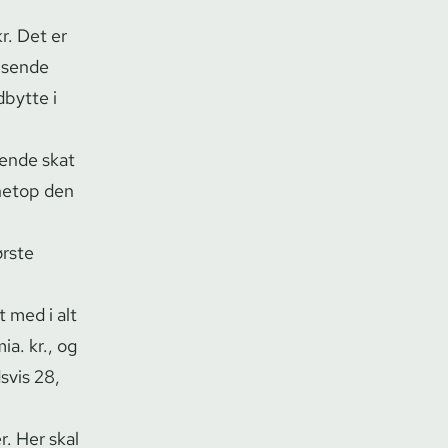
r. Det er
t sende
dbytte i
ydende skat
netop den
ørste
 med i alt
a. kr., og
svis 28,
. Her skal