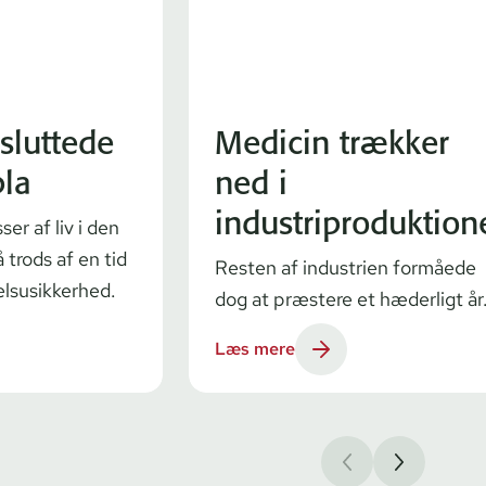
sluttede
Medicin trækker
pla
ned i
industriproduktion
er af liv i den
 trods af en tid
Resten af industrien formåede
lsusikkerhed.
dog at præstere et hæderligt år
Læs mere