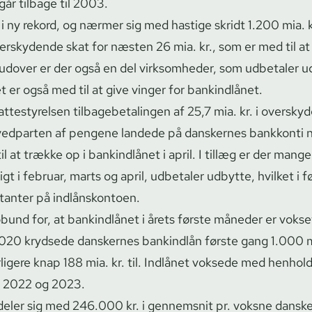
går tilbage til 2003.
i ny rekord, og nærmer sig med hastige skridt 1.200 mia. k
erskydende skat for næsten 26 mia. kr., som er med til a
udover er der også en del virksomheder, som udbetaler u
det er også med til at give vinger for bankindlånet.
testy­rel­sen til­ba­ge­be­ta­lin­gen af 25,7 mia. kr. i oversk
ovedparten af pengene landede på danskernes bankkonti 
til at trække op i bankindlånet i april. I tillæg er der mange
t i februar, marts og april, udbetaler udbytte, hvilket i f
anter på indlånskontoen.
bund for, at bankindlånet i årets første måneder er vokset
 2020 krydsede danskernes bankindlån første gang 1.000 mi
rligere knap 188 mia. kr. til. Indlånet voksede med henhold
1, 2022 og 2023.
deler sig med 246.000 kr. i gennemsnit pr. voksne dansker