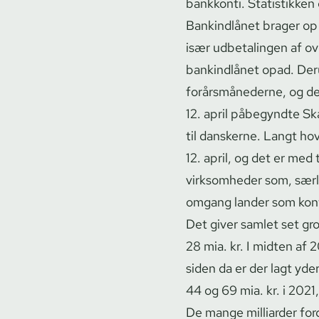
bankkonti. Statistikken 
Bankindlånet brager op 
især udbetalingen af ov
bankindlånet opad. Der
for­års­må­ne­der­ne, og 
12. april påbegyndte Skat­
til danskerne. Langt h
12. april, og det er med 
virksomheder som, særlig
omgang lander som kont
Det giver samlet set gro
28 mia. kr. I midten af
siden da er der lagt yde
44 og 69 mia. kr. i 202
De mange milliarder for