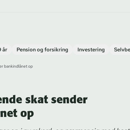
9 år
Pension og forsikring
Investering
Selvbe
r bankindlånet op
nde skat sender
net op