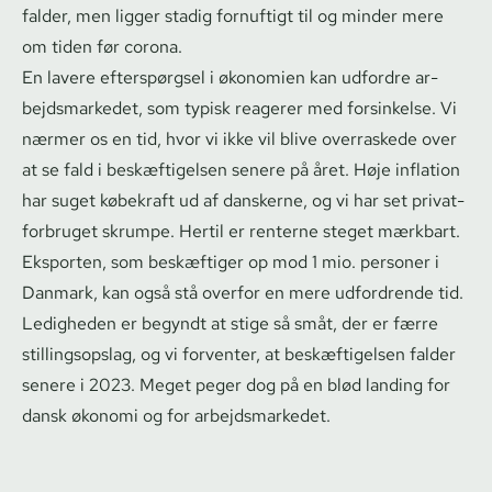
falder, men ligger stadig fornuftigt til og minder mere
om tiden før corona.
En lavere efterspørgsel i økonomien kan udfordre ar­
bejds­mar­ke­det, som typisk reagerer med forsinkelse. Vi
nærmer os en tid, hvor vi ikke vil blive overraskede over
at se fald i beskæftigelsen senere på året. Høje inflation
har suget købekraft ud af danskerne, og vi har set pri­vat­
for­bru­get skrumpe. Hertil er renterne steget mærkbart.
Eksporten, som beskæftiger op mod 1 mio. personer i
Danmark, kan også stå overfor en mere udfordrende tid.
Ledigheden er begyndt at stige så småt, der er færre
stil­lings­op­slag, og vi forventer, at beskæftigelsen falder
senere i 2023. Meget peger dog på en blød landing for
dansk økonomi og for ar­bejds­mar­ke­det.