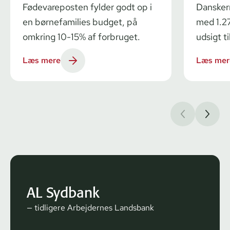
Fødevareposten fylder godt op i
Dansker
en børnefamilies budget, på
med 1.27
omkring 10-15% af forbruget.
udsigt ti
Læs mere
Læs mer
AL Sydbank
— tidligere Arbejdernes Landsbank