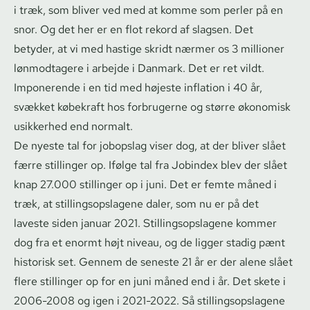
i træk, som bliver ved med at komme som perler på en
snor. Og det her er en flot rekord af slagsen. Det
betyder, at vi med hastige skridt nærmer os 3 millioner
lønmodtagere i arbejde i Danmark. Det er ret vildt.
Imponerende i en tid med højeste inflation i 40 år,
svækket købekraft hos forbrugerne og større økonomisk
usikkerhed end normalt.
De nyeste tal for jobopslag viser dog, at der bliver slået
færre stillinger op. Ifølge tal fra Jobindex blev der slået
knap 27.000 stillinger op i juni. Det er femte måned i
træk, at stil­lings­op­sla­ge­ne daler, som nu er på det
laveste siden januar 2021. Stil­lings­op­sla­ge­ne kommer
dog fra et enormt højt niveau, og de ligger stadig pænt
historisk set. Gennem de seneste 21 år er der alene slået
flere stillinger op for en juni måned end i år. Det skete i
2006-2008 og igen i 2021-2022. Så stil­lings­op­sla­ge­ne