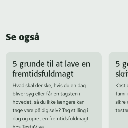
Se også
5 grunde til at lave en
5 g
fremtidsfuldmagt
skr
Hvad skal der ske, hvis du en dag
Kast 
bliver syg eller får en tagsten i
famil
hovedet, så du ikke længere kan
sikre
tage vare på dig selv? Tag stilling i
test
dag og opret en fremtidsfuldmagt
hos TestaViva.