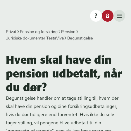
Privat
Pension og forsikring
Pension
Juridiske dokumenter TestaViva
Begunstigelse
Hvem skal have din
pension udbetalt, når
du dør?
Begunstigelse handler om at tage stilling til, hvem der
skal have din pension og dine for­sik­rings­ud­be­ta­lin­ger,
hvis du dør tidligere end forventet. Hvis ikke du selv
tager stilling, vil pengene blive udbetalt til din
"nærmeste pårørende", som du kan læse mere om