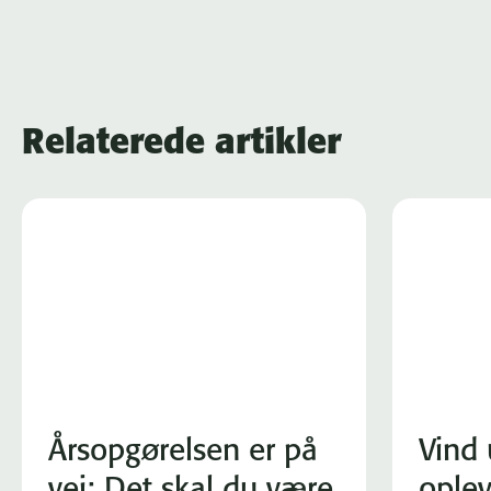
Relaterede artikler
Årsopgørelsen er på
Vind 
vej: Det skal du være
oplev