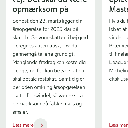
opmærksom på
Mast
Senest den 23. marts ligger din
Hvis du 
årsopgørelse for 2025 klar på
løbet af
skat.dk. Selvom skatten i høj grad
vinde no
beregnes automatisk, bør du
Præmier
gennemgå tallene grundigt.
til fina
Manglende fradrag kan koste dig
League t
penge, og fejl kan betyde, at du
Michelin
skal betale restskat. Samtidig er
eksklusi
perioden omkring årsopgørelsen
højtid for svindel, så vær ekstra
opmærksom på falske mails og
sms’er.
Læs mere
Læs mer