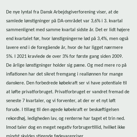
De nye lyntal fra Dansk Ar­bejds­gi­ver­for­e­ning viser, at de
samlede lønstigninger på DA-området var 3,6% i 3. kvartal
sammenlignet med samme kvartal sidste år. Det er lidt højere
end kvartalet før, hvor løn­stig­nin­ger­ne lød på 3,4%, men også
lavere end i de foregående år, hvor de har ligget nærmere
5%. I 2021 kravlede de over 3% for første gang siden 2009.
De årlige lønstigninger holder sig pæne. Og med mere ro på
inflationen har det sikret fremgang i reallønnen for mange
danskere. Den forbedrede købekraft ser vi have potentiale til
at løfte pri­vat­for­bru­get. Pri­vat­for­bru­get er vandret fremad de
seneste 7 kvartaler, og vi forventer, at der er et nyt løft
forude. I tillæg til den øgede købekraft er beskæftigelsen
rekordhøj, ledigheden lav, og renterne har taget et trin ned.
Imod taler dog en meget negativ for­bru­ger­til­lid, hvilket ikke
mindst skyldes stigende fødevarepriser.