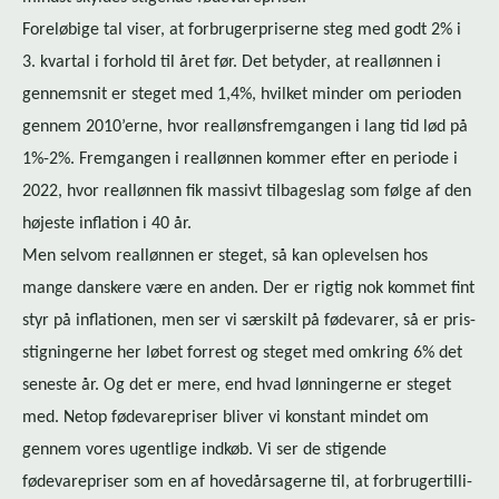
Foreløbige tal viser, at for­bru­ger­pri­ser­ne steg med godt 2% i
3. kvartal i forhold til året før. Det betyder, at reallønnen i
gennemsnit er steget med 1,4%, hvilket minder om perioden
gennem 2010’erne, hvor re­al­løns­frem­gan­gen i lang tid lød på
1%-2%. Fremgangen i reallønnen kommer efter en periode i
2022, hvor reallønnen fik massivt tilbageslag som følge af den
højeste inflation i 40 år.
Men selvom reallønnen er steget, så kan oplevelsen hos
mange danskere være en anden. Der er rigtig nok kommet fint
styr på inflationen, men ser vi særskilt på fødevarer, så er pris­
stig­nin­ger­ne her løbet forrest og steget med omkring 6% det
seneste år. Og det er mere, end hvad lønningerne er steget
med. Netop fødevarepriser bliver vi konstant mindet om
gennem vores ugentlige indkøb. Vi ser de stigende
fødevarepriser som en af hovedårsagerne til, at for­bru­ger­til­li­