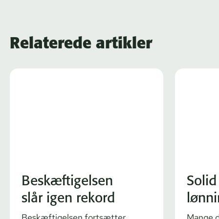
Relaterede artikler
Beskæftigelsen
Solid
slår igen rekord
lønn
Beskæftigelsen fortsætter
Mange da