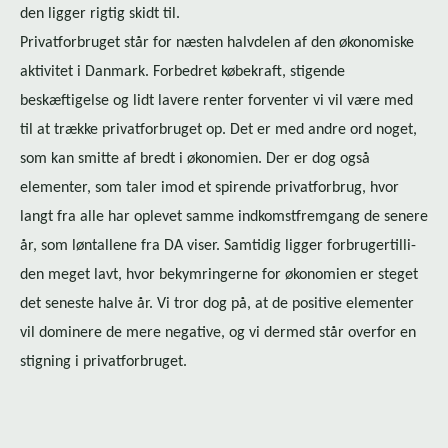
den ligger rigtig skidt til.
Pri­vat­for­bru­get står for næsten halvdelen af den økonomiske
aktivitet i Danmark. Forbedret købekraft, stigende
beskæftigelse og lidt lavere renter forventer vi vil være med
til at trække pri­vat­for­bru­get op. Det er med andre ord noget,
som kan smitte af bredt i økonomien. Der er dog også
elementer, som taler imod et spirende privatforbrug, hvor
langt fra alle har oplevet samme ind­komst­frem­gang de senere
år, som løntallene fra DA viser. Samtidig ligger for­bru­ger­til­li­
den meget lavt, hvor bekymringerne for økonomien er steget
det seneste halve år. Vi tror dog på, at de positive elementer
vil dominere de mere negative, og vi dermed står overfor en
stigning i pri­vat­for­bru­get.