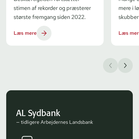
stimen af rekorder og præsterer
mere i l
største fremgang siden 2022.
skubber
Læs mere
Læs mer
AL Sydbank
— tidligere Arbejdernes Landsbank