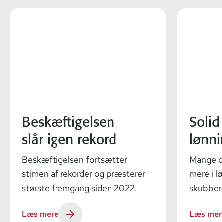
Beskæftigelsen
Solid
slår igen rekord
lønn
Beskæftigelsen fortsætter
Mange da
stimen af rekorder og præsterer
mere i l
største fremgang siden 2022.
skubber
Læs mere
Læs mer