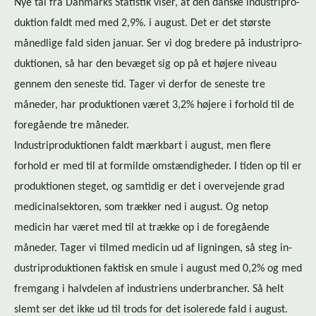
Nye tal fra Danmarks Statistik viser, at den danske in­du­stri­pro­
duk­tion faldt med med 2,9%. i august. Det er det største
månedlige fald siden januar. Ser vi dog bredere på in­du­stri­pro­
duk­tio­nen, så har den bevæget sig op på et højere niveau
gennem den seneste tid. Tager vi derfor de seneste tre
måneder, har produktionen været 3,2% højere i forhold til de
foregående tre måneder.
In­du­stri­pro­duk­tio­nen faldt mærkbart i august, men flere
forhold er med til at formilde omstændigheder. I tiden op til er
produktionen steget, og samtidig er det i overvejende grad
me­di­ci­nal­sek­to­ren, som trækker ned i august. Og netop
medicin har været med til at trække op i de foregående
måneder. Tager vi tilmed medicin ud af ligningen, så steg in­
du­stri­pro­duk­tio­nen faktisk en smule i august med 0,2% og med
fremgang i halvdelen af industriens underbrancher. Så helt
slemt ser det ikke ud til trods for det isolerede fald i august.