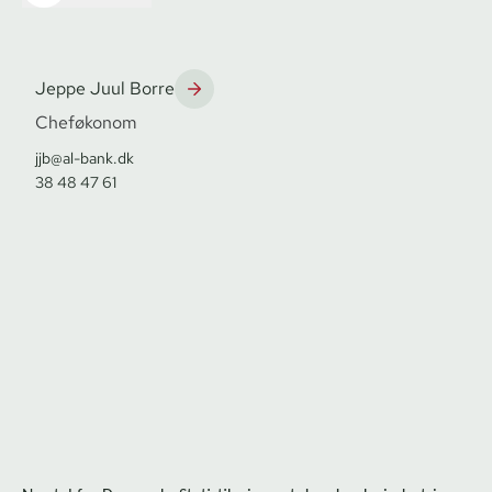
Jeppe Juul Borre
Cheføkonom
jjb@al-bank.dk
38 48 47 61