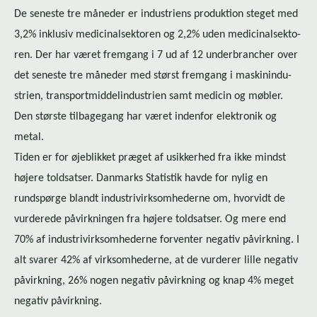
De seneste tre måneder er industriens produktion steget med
3,2% inklusiv me­di­ci­nal­sek­to­ren og 2,2% uden me­di­ci­nal­sek­to­
ren. Der har været fremgang i 7 ud af 12 underbrancher over
det seneste tre måneder med størst fremgang i ma­ski­nin­du­
stri­en, trans­port­mid­de­lin­du­stri­en samt medicin og møbler.
Den største tilbagegang har været indenfor elektronik og
metal.
Tiden er for øjeblikket præget af usikkerhed fra ikke mindst
højere toldsatser. Danmarks Statistik havde for nylig en
rundspørge blandt in­du­stri­virk­som­he­der­ne om, hvorvidt de
vurderede påvirkningen fra højere toldsatser. Og mere end
70% af in­du­stri­virk­som­he­der­ne forventer negativ påvirkning. I
alt svarer 42% af virksomhederne, at de vurderer lille negativ
påvirkning, 26% nogen negativ påvirkning og knap 4% meget
negativ påvirkning.