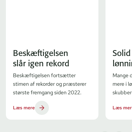
Beskæftigelsen
Solid
slår igen rekord
lønn
Beskæftigelsen fortsætter
Mange da
stimen af rekorder og præsterer
mere i l
største fremgang siden 2022.
skubber
Læs mere
Læs mer