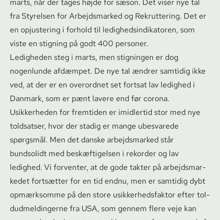
marts, når der tages højde for sæson. Det viser nye tal
fra Styrelsen for Arbejdsmarked og Rekruttering. Det er
en opjustering i forhold til le­dig­heds­in­di­ka­to­ren, som
viste en stigning på godt 400 personer.
Ledigheden steg i marts, men stigningen er dog
nogenlunde afdæmpet. De nye tal ændrer samtidig ikke
ved, at der er en overordnet set fortsat lav ledighed i
Danmark, som er pænt lavere end før corona.
Usikkerheden for fremtiden er imidlertid stor med nye
toldsatser, hvor der stadig er mange ubesvarede
spørgsmål. Men det danske arbejdsmarked står
bundsolidt med beskæftigelsen i rekorder og lav
ledighed. Vi forventer, at de gode takter på ar­bejds­mar­
ke­det fortsætter for en tid endnu, men er samtidig dybt
opmærksomme på den store usik­ker­heds­fak­tor efter tol­
dud­mel­din­ger­ne fra USA, som gennem flere veje kan