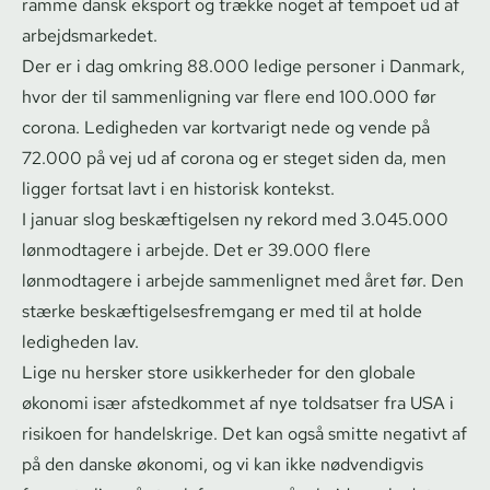
ramme dansk eksport og trække noget af tempoet ud af
ar­bejds­mar­ke­det.
Der er i dag omkring 88.000 ledige personer i Danmark,
hvor der til sammenligning var flere end 100.000 før
corona. Ledigheden var kortvarigt nede og vende på
72.000 på vej ud af corona og er steget siden da, men
ligger fortsat lavt i en historisk kontekst.
I januar slog beskæftigelsen ny rekord med 3.045.000
lønmodtagere i arbejde. Det er 39.000 flere
lønmodtagere i arbejde sammenlignet med året før. Den
stærke be­skæf­ti­gel­ses­frem­gang er med til at holde
ledigheden lav.
Lige nu hersker store usikkerheder for den globale
økonomi især afstedkommet af nye toldsatser fra USA i
risikoen for handelskrige. Det kan også smitte negativt af
på den danske økonomi, og vi kan ikke nødvendigvis