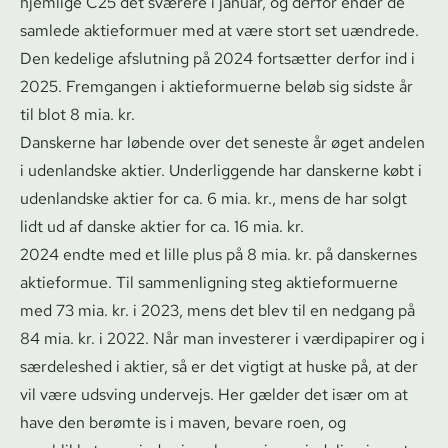
hjemlige C25 det sværere i januar, og derfor ender de
samlede aktieformuer med at være stort set uændrede.
Den kedelige afslutning på 2024 fortsætter derfor ind i
2025. Fremgangen i aktieformuerne beløb sig sidste år
til blot 8 mia. kr.
Danskerne har løbende over det seneste år øget andelen
i udenlandske aktier. Underliggende har danskerne købt i
udenlandske aktier for ca. 6 mia. kr., mens de har solgt
lidt ud af danske aktier for ca. 16 mia. kr.
2024 endte med et lille plus på 8 mia. kr. på danskernes
aktieformue. Til sammenligning steg aktieformuerne
med 73 mia. kr. i 2023, mens det blev til en nedgang på
84 mia. kr. i 2022. Når man investerer i værdipapirer og i
særdeleshed i aktier, så er det vigtigt at huske på, at der
vil være udsving undervejs. Her gælder det især om at
have den berømte is i maven, bevare roen, og