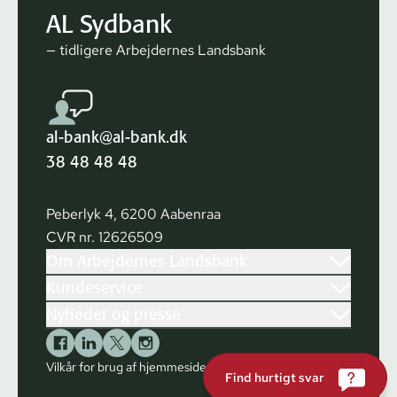
AL Sydbank
— tidligere Arbejdernes Landsbank
al-bank@al-bank.dk
38 48 48 48
Peberlyk 4, 6200 Aabenraa
CVR nr. 12626509
Om Arbejdernes Landsbank
Kundeservice
Nyheder og presse
Vilkår for brug af hjemmesiden
Cookies
Find hurtigt svar