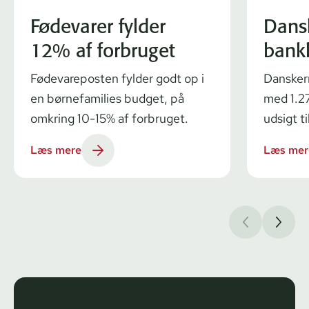
Fødevarer fylder
Dans
12% af forbruget
bank
Fødevareposten fylder godt op i
Dansker
en børnefamilies budget, på
med 1.27
omkring 10-15% af forbruget.
udsigt ti
Læs mere
Læs mer