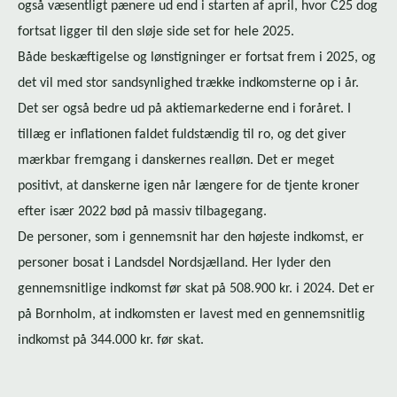
også væsentligt pænere ud end i starten af april, hvor C25 dog
fortsat ligger til den sløje side set for hele 2025.
Både beskæftigelse og lønstigninger er fortsat frem i 2025, og
det vil med stor sandsynlighed trække indkomsterne op i år.
Det ser også bedre ud på ak­tie­mar­ke­der­ne end i foråret. I
tillæg er inflationen faldet fuldstændig til ro, og det giver
mærkbar fremgang i danskernes realløn. Det er meget
positivt, at danskerne igen når længere for de tjente kroner
efter især 2022 bød på massiv tilbagegang.
De personer, som i gennemsnit har den højeste indkomst, er
personer bosat i Landsdel Nordsjælland. Her lyder den
gennemsnitlige indkomst før skat på 508.900 kr. i 2024. Det er
på Bornholm, at indkomsten er lavest med en gennemsnitlig
indkomst på 344.000 kr. før skat.