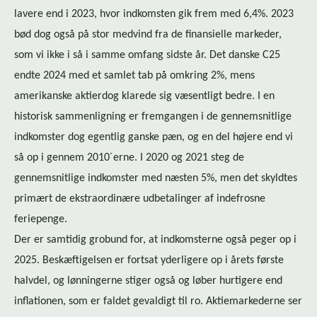
lavere end i 2023, hvor indkomsten gik frem med 6,4%. 2023
bød dog også på stor medvind fra de finansielle markeder,
som vi ikke i så i samme omfang sidste år. Det danske C25
endte 2024 med et samlet tab på omkring 2%, mens
amerikanske aktierdog klarede sig væsentligt bedre. I en
historisk sammenligning er fremgangen i de gennemsnitlige
indkomster dog egentlig ganske pæn, og en del højere end vi
så op i gennem 2010´erne. I 2020 og 2021 steg de
gennemsnitlige indkomster med næsten 5%, men det skyldtes
primært de ekstraordinære udbetalinger af indefrosne
feriepenge.
Der er samtidig grobund for, at indkomsterne også peger op i
2025. Beskæftigelsen er fortsat yderligere op i årets første
halvdel, og lønningerne stiger også og løber hurtigere end
inflationen, som er faldet gevaldigt til ro. Ak­tie­mar­ke­der­ne ser