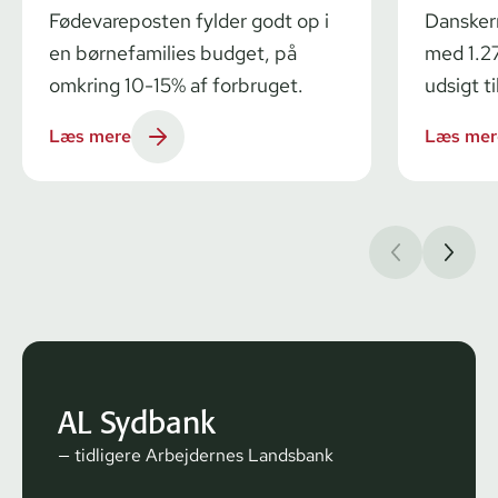
Fødevareposten fylder godt op i
Dansker
en børnefamilies budget, på
med 1.27
omkring 10-15% af forbruget.
udsigt ti
Læs mere
Læs mer
AL Sydbank
— tidligere Arbejdernes Landsbank