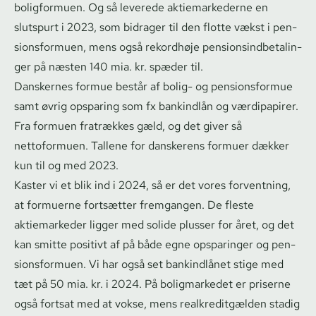
boligformuen. Og så leverede ak­tie­mar­ke­der­ne en
slutspurt i 2023, som bidrager til den flotte vækst i pen­
sions­for­mu­en, mens også rekordhøje pen­sions­ind­be­ta­lin­
ger på næsten 140 mia. kr. spæder til.
Danskernes formue består af bolig- og pensionsformue
samt øvrig opsparing som fx bankindlån og værdipapirer.
Fra formuen fratrækkes gæld, og det giver så
nettoformuen. Tallene for danskerens formuer dækker
kun til og med 2023.
Kaster vi et blik ind i 2024, så er det vores forventning,
at formuerne fortsætter fremgangen. De fleste
aktiemarkeder ligger med solide plusser for året, og det
kan smitte positivt af på både egne opsparinger og pen­
sions­for­mu­en. Vi har også set bankindlånet stige med
tæt på 50 mia. kr. i 2024. På boligmarkedet er priserne
også fortsat med at vokse, mens re­al­kre­dit­gæl­den stadig