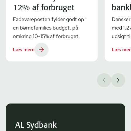
12% af forbruget
bank
Fødevareposten fylder godt op i
Dansker
en børnefamilies budget, på
med 1.27
omkring 10-15% af forbruget.
udsigt ti
Læs mere
Læs mer
AL Sydbank