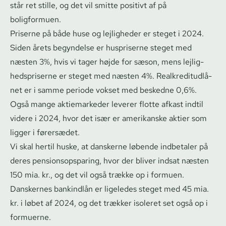
står ret stille, og det vil smitte positivt af på
boligformuen.
Priserne på både huse og lejligheder er steget i 2024.
Siden årets begyndelse er huspriserne steget med
næsten 3%, hvis vi tager højde for sæson, mens lej­lig­
heds­pri­ser­ne er steget med næsten 4%. Re­al­kre­di­t­ud­lå­
net er i samme periode vokset med beskedne 0,6%.
Også mange aktiemarkeder leverer flotte afkast indtil
videre i 2024, hvor det især er amerikanske aktier som
ligger i førersædet.
Vi skal hertil huske, at danskerne løbende indbetaler på
deres pen­sions­op­spa­ring, hvor der bliver indsat næsten
150 mia. kr., og det vil også trække op i formuen.
Danskernes bankindlån er ligeledes steget med 45 mia.
kr. i løbet af 2024, og det trækker isoleret set også op i
formuerne.