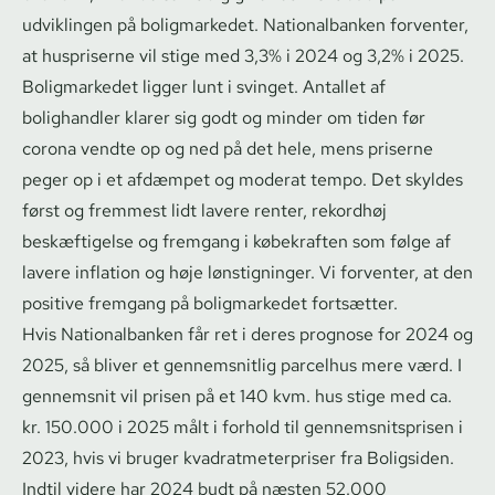
udviklingen på boligmarkedet. Nationalbanken forventer,
at huspriserne vil stige med 3,3% i 2024 og 3,2% i 2025.
Boligmarkedet ligger lunt i svinget. Antallet af
bolighandler klarer sig godt og minder om tiden før
corona vendte op og ned på det hele, mens priserne
peger op i et afdæmpet og moderat tempo. Det skyldes
først og fremmest lidt lavere renter, rekordhøj
beskæftigelse og fremgang i købekraften som følge af
lavere inflation og høje lønstigninger. Vi forventer, at den
positive fremgang på boligmarkedet fortsætter.
Hvis Nationalbanken får ret i deres prognose for 2024 og
2025, så bliver et gennemsnitlig parcelhus mere værd. I
gennemsnit vil prisen på et 140 kvm. hus stige med ca.
kr. 150.000 i 2025 målt i forhold til gen­nem­snits­pri­sen i
2023, hvis vi bruger kva­drat­me­ter­pri­ser fra Boligsiden.
Indtil videre har 2024 budt på næsten 52.000