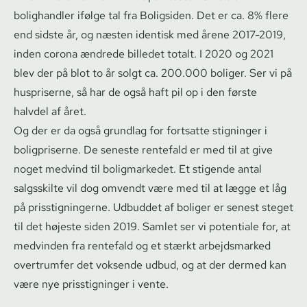
bolighandler ifølge tal fra Boligsiden. Det er ca. 8% flere
end sidste år, og næsten identisk med årene 2017-2019,
inden corona ændrede billedet totalt. I 2020 og 2021
blev der på blot to år solgt ca. 200.000 boliger. Ser vi på
huspriserne, så har de også haft pil op i den første
halvdel af året.
Og der er da også grundlag for fortsatte stigninger i
boligpriserne. De seneste rentefald er med til at give
noget medvind til boligmarkedet. Et stigende antal
salgsskilte vil dog omvendt være med til at lægge et låg
på pris­stig­nin­ger­ne. Udbuddet af boliger er senest steget
til det højeste siden 2019. Samlet ser vi potentiale for, at
medvinden fra rentefald og et stærkt arbejdsmarked
overtrumfer det voksende udbud, og at der dermed kan
være nye prisstigninger i vente.