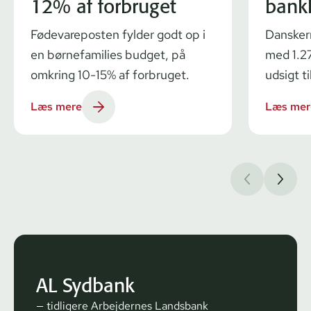
12% af forbruget
bank
Fødevareposten fylder godt op i
Dansker
en børnefamilies budget, på
med 1.27
omkring 10-15% af forbruget.
udsigt ti
Læs mere
Læs mer
AL Sydbank
— tidligere Arbejdernes Landsbank