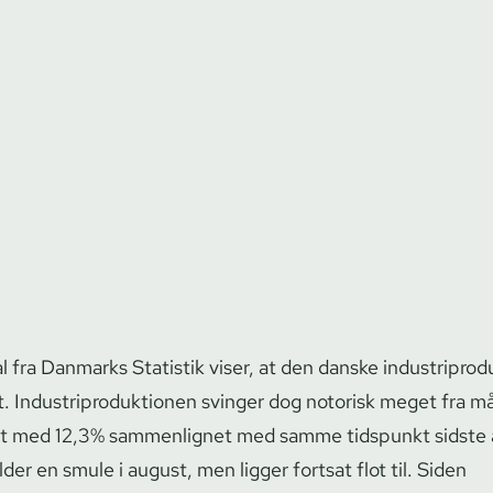
tal fra Danmarks Statistik viser, at den danske in­du­stri­pro­d
 In­du­stri­pro­duk­tio­nen svinger dog notorisk meget fra m
t med 12,3% sammenlignet med samme tidspunkt sidste 
 falder en smule i august, men ligger fortsat flot til. Siden