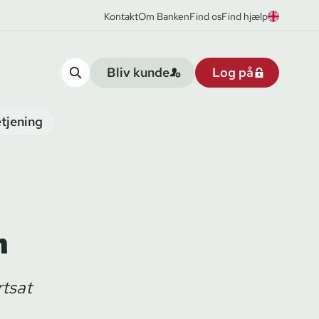
Kontakt
Om Banken
Find os
Find hjælp
Bliv kunde
Log på
tjening
n
rtsat