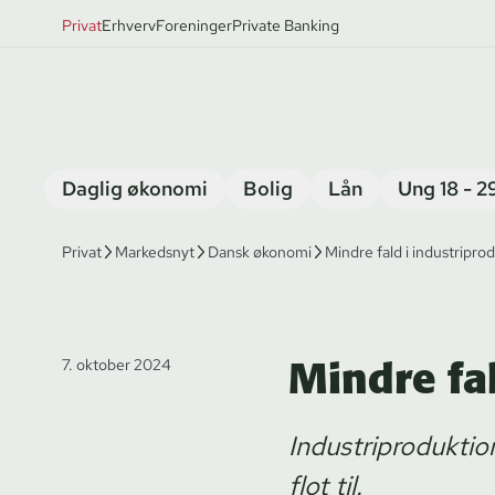
Privat
Erhverv
Foreninger
Private Banking
Daglig økonomi
Bolig
Lån
Ung 18 - 2
Privat
Markedsnyt
Dansk økonomi
Mindre fald i industripro
Mindre fa
7. oktober 2024
Industriproduktio
flot til.