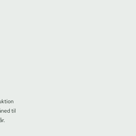
uk­tion
åned til
år.