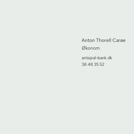
Anton Thorell Carøe
Økonom
ants@al-bank.dk
38 48 35 52