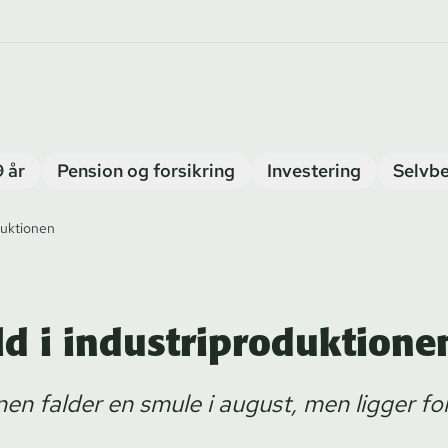
9 år
Pension og forsikring
Investering
Selvbe
duktionen
ld i industriproduktione
nen falder en smule i august, men ligger fo