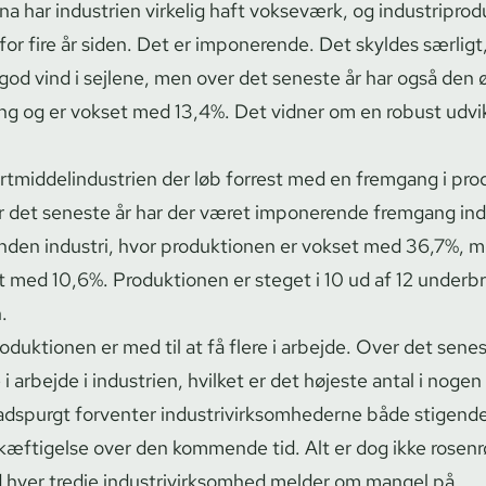
har industrien virkelig haft vokseværk, og in­du­stri­pro­du
for fire år siden. Det er imponerende. Det skyldes særligt,
fået god vind i sejlene, men over det seneste år har også den 
ng og er vokset med 13,4%. Det vidner om en robust udvik
rt­mid­de­lin­du­stri­en der løb forrest med en fremgang i p
er det seneste år har der været imponerende fremgang ind
nden industri, hvor produktionen er vokset med 36,7%, m
okset med 10,6%. Produktionen er steget i 10 ud af 12 underb
n.
ro­duk­tio­nen er med til at få flere i arbejde. Over det senes
 arbejde i industrien, hvilket er det højeste antal i nogen
dspurgt forventer in­du­stri­virk­som­he­der­ne både stigend
æftigelse over den kommende tid. Alt er dog ikke rosenr
 hver tredje in­du­stri­virk­som­hed melder om mangel på