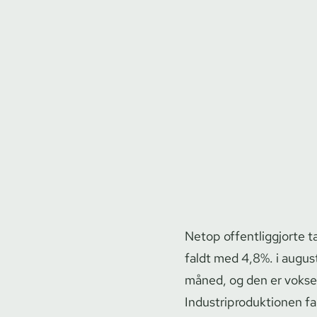
Netop of­fent­lig­gjor­te 
faldt med 4,8%. i august.
måned, og den er vokse
In­du­stri­pro­duk­tio­nen