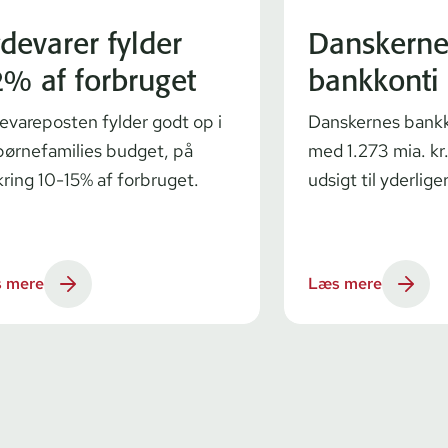
devarer fylder
Danskerne
% af forbruget
bankkonti
evareposten fylder godt op i
Danskernes bankk
børnefamilies budget, på
med 1.273 mia. kr.
ring 10-15% af forbruget.
udsigt til yderlige
 mere
Læs mere