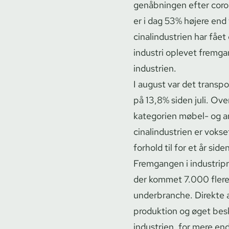
genåbningen efter corona 
er i dag 53% højere end 
ci­na­lin­du­stri­en har 
industri oplevet fremga
industrien.
I august var det trans­po
på 13,8% siden juli. Ov
kategorien møbel- og a
ci­na­lin­du­stri­en er v
forhold til for et år side
Fremgangen i in­du­stri­p
der kommet 7.000 flere i
underbranche.
Direkte a
produktion og øget besk
industrien, for mere end