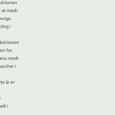
k­tio­nen
 at me­di­
øvrige
ling i
roduktionen
en for
ens me­di­
rancher i
te år er
e
ødt i